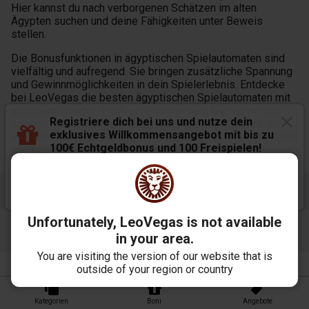
Hier kannst du nach verborgenen Schätzen im alten
Ägypten suchen und deine Fähigkeiten unter Beweis
stellen.
Die Bonusfunktionen in ägyptischen Spielautomaten sind
vielfältig und aufregend. Sie bringen zusätzliche Spannung
und Gewinnmöglichkeiten in dein Spielerlebnis. Entdecke
bei LeoVegas die besten ägyptischen Spielautomaten mit
atemberaubender Grafik, unterhaltsamem Gameplay und
Registriere dich bei uns und nutze dein
spannenden Bonusfunktionen. Tauche ein in die Welt der
exklusives Willkommensangebot mit bis zu
ägyptischen Symbole und erlebe unvergessliche Abenteuer
100€ Echtgeldbonus und 100 Freispielen!
und tolle Gewinne!
REGISTRIEREN
Die besten Ägypten-Spielautomaten
Unfortunately, LeoVegas is not available
Das alte Ägypten war schon immer ein beliebtes Thema für
in your area.
Spielautomaten, und inzwischen gibt es Hunderte von
You are visiting the version of our website that is
verschiedenen Spielen mit ägyptischen Themen zur
1
2
>
outside of your region or country
Auswahl. Diese Spiele sind so beliebt, weil sie nicht nur
deinen Entdeckergeist wecken, sondern dir auch die
Chance auf einige Gewinne bieten.
Kategorien
Boni
Angebote