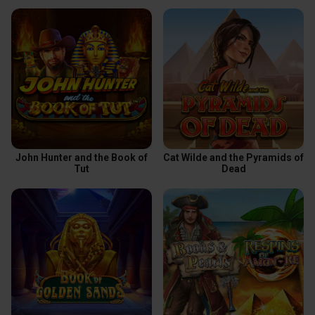
John Hunter and the Book of
Cat Wilde and the Pyramids of
Tut
Dead