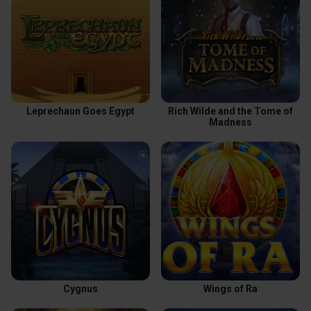
Leprechaun Goes Egypt
Rich Wilde and the Tome of
Madness
Cygnus
Wings of Ra