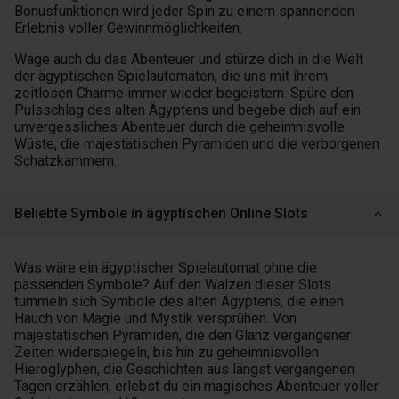
Bonusfunktionen wird jeder Spin zu einem spannenden
Erlebnis voller Gewinnmöglichkeiten.
Wage auch du das Abenteuer und stürze dich in die Welt
der ägyptischen Spielautomaten, die uns mit ihrem
zeitlosen Charme immer wieder begeistern. Spüre den
Pulsschlag des alten Ägyptens und begebe dich auf ein
unvergessliches Abenteuer durch die geheimnisvolle
Wüste, die majestätischen Pyramiden und die verborgenen
Schatzkammern.
Beliebte Symbole in ägyptischen Online Slots
Was wäre ein ägyptischer Spielautomat ohne die
passenden Symbole? Auf den Walzen dieser Slots
tummeln sich Symbole des alten Ägyptens, die einen
Hauch von Magie und Mystik versprühen. Von
majestätischen Pyramiden, die den Glanz vergangener
Zeiten widerspiegeln, bis hin zu geheimnisvollen
Hieroglyphen, die Geschichten aus längst vergangenen
Tagen erzählen, erlebst du ein magisches Abenteuer voller