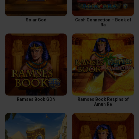
Solar God
Cash Connection – Book of
Ra
Ramses Book GDN
Ramses Book Respins of
Amun Re