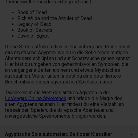
Themenwelt besonders erfolgreich sind:
Book of Dead
Rich Wilde and the Amulet of Dead
Legacy of Dead
Book of Secrets
Dawn of Egypt
Diese Slots entführen dich in eine aufregende Reise durch
das mystische Ägypten, wo du in die Rolle eines mutigen
Abenteurers schlüpfen und auf Schatzsuche gehen kannst.
Hier bist du umgeben von geheimnisvollen Symbolen, die
an vergangene Zeiten erinnern und etwas Mystisches
ausstrahlen. Weiter unten findest du eine detailliertere
Beschreibung dieser ägyptischen Spielautomaten.
Tauche ein in die Welt des antiken Ägypten in der
LeoVegas Online Spielothek
und erlebe die Magie des
alten Ägyptens hautnah. Hier findest du eine Vielzahl an
fesselnden Spielen, die dir epische Abenteuer und
unvergessliche Spielmomente bringen werden.
Ägyptische Spielautomaten: Zeitloser Klassiker