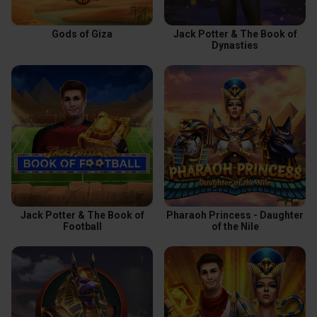
Gods of Giza
Jack Potter & The Book of
Dynasties
Jack Potter & The Book of
Pharaoh Princess - Daughter
Football
of the Nile