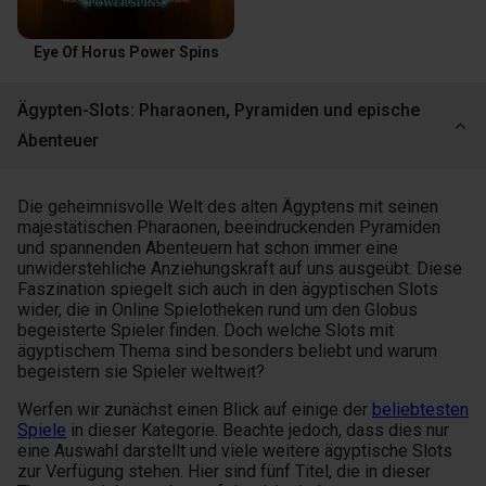
Eye Of Horus Power Spins
Ägypten-Slots: Pharaonen, Pyramiden und epische
Abenteuer
Die geheimnisvolle Welt des alten Ägyptens mit seinen
majestätischen Pharaonen, beeindruckenden Pyramiden
und spannenden Abenteuern hat schon immer eine
unwiderstehliche Anziehungskraft auf uns ausgeübt. Diese
Faszination spiegelt sich auch in den ägyptischen Slots
wider, die in Online Spielotheken rund um den Globus
begeisterte Spieler finden. Doch welche Slots mit
ägyptischem Thema sind besonders beliebt und warum
begeistern sie Spieler weltweit?
Werfen wir zunächst einen Blick auf einige der
beliebtesten
Spiele
in dieser Kategorie. Beachte jedoch, dass dies nur
eine Auswahl darstellt und viele weitere ägyptische Slots
zur Verfügung stehen. Hier sind fünf Titel, die in dieser