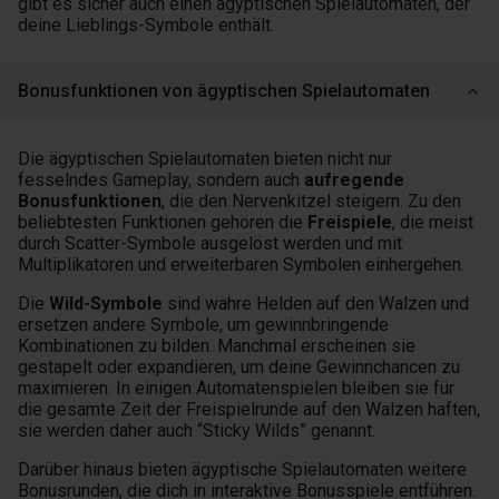
gibt es sicher auch einen ägyptischen Spielautomaten, der
deine Lieblings-Symbole enthält.
Bonusfunktionen von ägyptischen Spielautomaten
Die ägyptischen Spielautomaten bieten nicht nur
fesselndes Gameplay, sondern auch
aufregende
Bonusfunktionen
, die den Nervenkitzel steigern. Zu den
beliebtesten Funktionen gehören die
Freispiele
, die meist
durch Scatter-Symbole ausgelöst werden und mit
Multiplikatoren und erweiterbaren Symbolen einhergehen.
Die
Wild-Symbole
sind wahre Helden auf den Walzen und
ersetzen andere Symbole, um gewinnbringende
Kombinationen zu bilden. Manchmal erscheinen sie
gestapelt oder expandieren, um deine Gewinnchancen zu
maximieren. In einigen Automatenspielen bleiben sie für
die gesamte Zeit der Freispielrunde auf den Walzen haften,
sie werden daher auch “Sticky Wilds” genannt.
Darüber hinaus bieten ägyptische Spielautomaten weitere
Bonusrunden, die dich in interaktive Bonusspiele entführen.