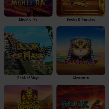
Might of Ra
Books & Temples
Book of Maya
Cleocatra