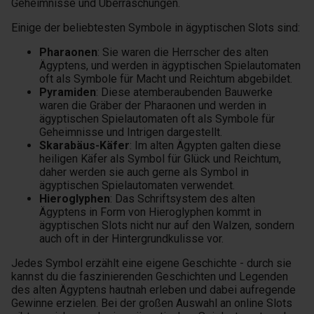
Geheimnisse und Überraschungen.
Einige der beliebtesten Symbole in ägyptischen Slots sind:
Pharaonen
: Sie waren die Herrscher des alten
Ägyptens, und werden in ägyptischen Spielautomaten
oft als Symbole für Macht und Reichtum abgebildet.
Pyramiden
: Diese atemberaubenden Bauwerke
waren die Gräber der Pharaonen und werden in
ägyptischen Spielautomaten oft als Symbole für
Geheimnisse und Intrigen dargestellt.
Skarabäus-Käfer
: Im alten Ägypten galten diese
heiligen Käfer als Symbol für Glück und Reichtum,
daher werden sie auch gerne als Symbol in
ägyptischen Spielautomaten verwendet.
Hieroglyphen
: Das Schriftsystem des alten
Ägyptens in Form von Hieroglyphen kommt in
ägyptischen Slots nicht nur auf den Walzen, sondern
auch oft in der Hintergrundkulisse vor.
Jedes Symbol erzählt eine eigene Geschichte - durch sie
kannst du die faszinierenden Geschichten und Legenden
des alten Ägyptens hautnah erleben und dabei aufregende
Gewinne erzielen. Bei der großen Auswahl an online Slots