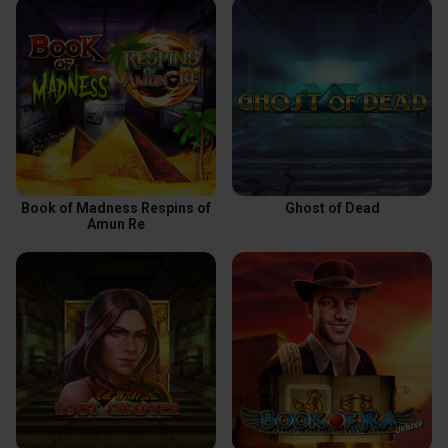
Book of Madness Respins of
Ghost of Dead
Amun Re