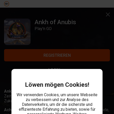
Ankh of Anubis
Play'n GO
REGISTRIEREN
LOGIN
Löwen mögen Cookies!
Ankh of Anubis
, entdecke ein Ägypten, wo die
Wir verwenden Cookies, um unsere Webseite
Zeitlosigkeit der Pyramiden auf die Technologie der
zu verbessern und zur Analyse des
Zukunft trifft!
Datenverkehrs, um dir die sicherste und
effizienteste Erfahrung zu bieten, sowie für
Achte auf
: 3+ Pyramiden-Scatters für bis zu 20 Freispiele,