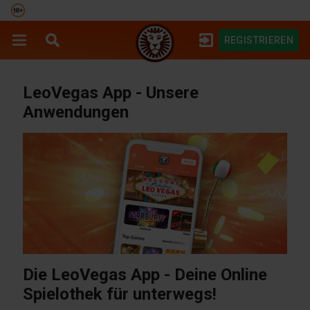
REGISTRIEREN
SPIELAUTOMATEN
SPORTWETTEN
LeoVegas App - Unsere
Anwendungen
Die LeoVegas App - Deine Online
Spielothek für unterwegs!