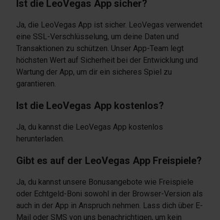
Ist die LeoVegas App sicher?
Ja, die LeoVegas App ist sicher. LeoVegas verwendet
eine SSL-Verschlüsselung, um deine Daten und
Transaktionen zu schützen. Unser App-Team legt
höchsten Wert auf Sicherheit bei der Entwicklung und
Wartung der App, um dir ein sicheres Spiel zu
garantieren.
Ist die LeoVegas App kostenlos?
Ja, du kannst die LeoVegas App kostenlos
herunterladen.
Gibt es auf der LeoVegas App Freispiele?
Ja, du kannst unsere Bonusangebote wie Freispiele
oder Echtgeld-Boni sowohl in der Browser-Version als
auch in der App in Anspruch nehmen. Lass dich über E-
Mail oder SMS von uns benachrichtigen, um kein