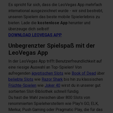
Es spricht für sich, dass die LeoVegas App mehrfach
international ausgezeichnet wurde - wir sind bestrebt,
unseren Spielern das beste mobile Spielerlebnis zu
bieten. Lade die
kostenlose App
herunter und
überzeuge dich selbst!
DOWNLOAD LEOVEGAS APP
Unbegrenzter Spielspaß mit der
LeoVegas App
In der LeoVegas App trifft Benutzerfreundlichkeit auf
eine riesige Auswahl an Top-Spielen! Von
aufregenden
ägyptischen Slots
wie
Book of Dead
über
beliebte Slots
wie
Razor Shark
bis hin zu klassischen
Früchte-Spielen
wie
Joker 40
wirst du in unserer gut
sortierten Slot-Bibliothek schnell fündig.
Du hast die Wahl zwischen über 800 Slots von
renommierten Spieleherstellern wie Play’n GO, ELK,
Merkur, Push Gaming oder Pragmatic Play, die für das