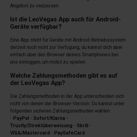
Angebot zu verpassen.
Ist die LeoVegas App auch für Android-
Geräte verfügbar?
Eine App steht für Geräte mit Android-Betriebssystem
derzeit noch nicht zur Verfügung, du kannst dich aber
einfach über den Browser deines Smartphones bei
uns einloggen, um mobil zu spielen.
Welche Zahlungsmethoden gibt es auf
der LeoVegas App?
Die Zahlungsmethoden in der App unterscheiden sich
nicht von denen der Browser-Version. Du kannst unter
folgenden sicheren Zahlungsmethoden wählen:
-
PayPal
-
Sofort/Klarna
-
Trustly/Direktüberweisung
-
Skrill
-
VISA/Mastercard
-
PaySafeCard