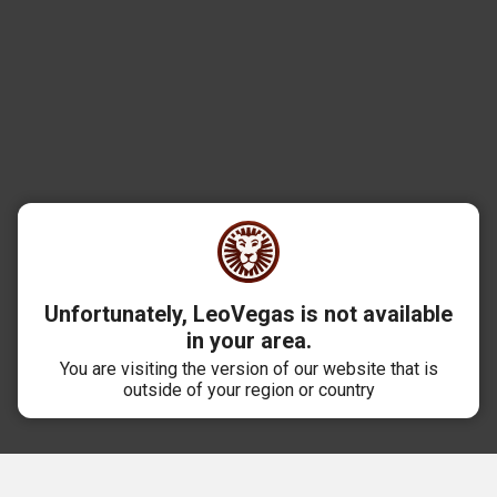
Unfortunately, LeoVegas is not available
in your area.
You are visiting the version of our website that is
outside of your region or country