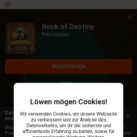
Book of Destiny
Print Studios
REGISTRIEREN
LOGIN
Löwen mögen Cookies!
Der Book of Destiny Slot - bist du bereit, das Buch
Wir verwenden Cookies, um unsere Webseite
des Schicksals zu öffnen?
zu verbessern und zur Analyse des
Datenverkehrs, um dir die sicherste und
Begegne deinem Schicksal im Book of Destiny
Slot
von
effizienteste Erfahrung zu bieten, sowie für
Print Studios. Fünf Walzen und zehn Gewinnlinien, umrahmt