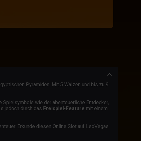
 ägyptischen Pyramiden. Mit 5 Walzen und bis zu 9
e Spielsymbole wie der abenteuerliche Entdecker,
es jedoch durch das
Freispiel-Feature
mit einem
teuer. Erkunde diesen Online Slot auf LeoVegas