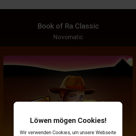
Book of Ra Classic
Novomatic
Löwen mögen Cookies!
Wir verwenden Cookies, um unsere Webseite