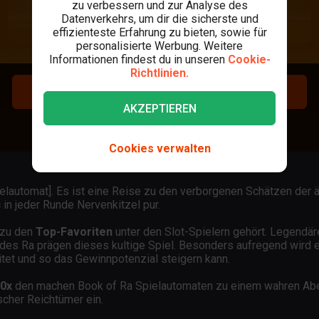
zu verbessern und zur Analyse des
Datenverkehrs, um dir die sicherste und
effizienteste Erfahrung zu bieten, sowie für
personalisierte Werbung. Weitere
Informationen findest du in unseren
Cookie-
Richtlinien.
REGISTRIEREN
AKZEPTIEREN
LOGIN
Cookies verwalten
pielautomat]. Es ist eine Reise zu den verborgenen Schätzen der
 in jeder Runde Nervenkitzel pur.
 zu den
Top-Favoriten
unter den Slot-Spielern gehört. Legendär
es Ra prägen dieses kultige Spiel. Besonders aufregend wird 
tet und so das Gewinnpotenzial steigern kann.
00x
den machen Book of Ra Spielautomaten zu einem wahren Aben
scher Reichtümer ein.