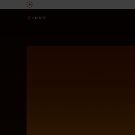
Zurück