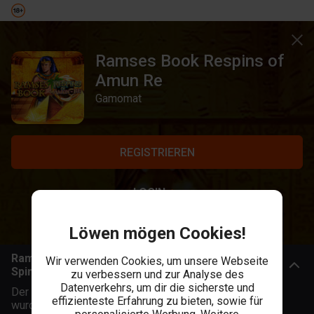
Ramses Book Respins of
Amun Re
Gamomat
REGISTRIEREN
LOGIN
Löwen mögen Cookies!
Ramses Book Respins Amun Re Slot – Auf ein paar
Wir verwenden Cookies, um unsere Webseite
Spins zurück nach Ägypten
zu verbessern und zur Analyse des
Datenverkehrs, um dir die sicherste und
Der Spielautomat Ramses Book Respins of Amun Re
effizienteste Erfahrung zu bieten, sowie für
wurde von Gamomat entwickelt, der zuvor unter dem