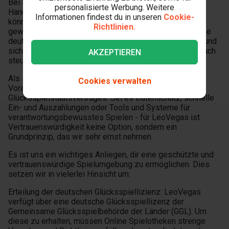
Bei LeoVegas gehen Spielspaß und Sicherheit Hand in
personalisierte Werbung. Weitere
Hand. Als in Deutschland lizenzierte Online Spielothek
Informationen findest du in unseren
Cookie-
können wir dir daher ein sicheres und legales Spiel
Richtlinien.
gewährleisten. Im Vergleich zu Online Spielotheken ohne
deutsche Lizenz bieten wir dir nicht nur eine regulierte und
sichere Basis für dein Slot-Spiel, sondern wir können auch
AKZEPTIEREN
steuerfreie Gewinne gewährleisten.
Als seriöse Online Spielothek erfüllen wir alle
Cookies verwalten
Voraussetzungen des in 2021 in Kraft getretenen
Glücksspielstaatsvertrages. Sei es Datenschutz, schnelle
Ein- und Auszahlungen oder Tools und Systeme für
verantwortungsbewusstes Spielen - für LeoVegas ist
Vertrauenswürdigkeit keine Option, sondern ein
Grundprinzip, das wir sehr ernst nehmen.
Es ist uns ein wichtiges Anliegen, dir eine geschützte und
vertrauenswürdige Spielumgebung zu ermöglichen. Dies
setzen wir in vielerlei Hinsicht um:
Erteilung der deutschen Glücksspiellizienz: LeoVegas
verfügt über eine deutsche Glücksspiellizenz der
Gemeinsame Glücksspielbehörde der Länder (GGL). Um
diese zu erhalten, müssen Online Spielotheken strenge