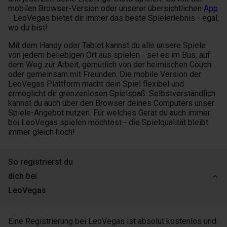
mobilen Browser-Version oder unserer übersichtlichen
App
- LeoVegas bietet dir immer das beste Spielerlebnis - egal,
wo du bist!
Mit dem Handy oder Tablet kannst du alle unsere Spiele
von jedem beliebigen Ort aus spielen - sei es im Bus, auf
dem Weg zur Arbeit, gemütlich von der heimischen Couch
oder gemeinsam mit Freunden. Die mobile Version der
LeoVegas Plattform macht dein Spiel flexibel und
ermöglicht dir grenzenlosen Spielspaß. Selbstverständlich
kannst du auch über den Browser deines Computers unser
Spiele-Angebot nutzen. Für welches Gerät du auch immer
bei LeoVegas spielen möchtest - die Spielqualität bleibt
immer gleich hoch!
So registrierst du
dich bei
LeoVegas
Eine Registrierung bei LeoVegas ist absolut kostenlos und