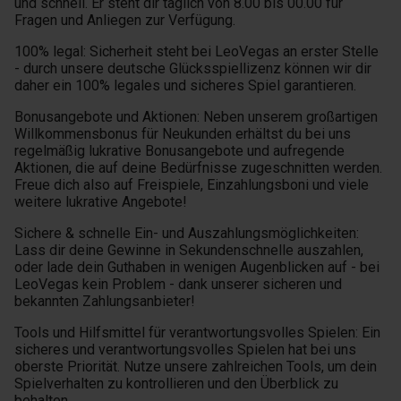
und schnell. Er steht dir täglich von 8.00 bis 00.00 für
Fragen und Anliegen zur Verfügung.
100% legal: Sicherheit steht bei LeoVegas an erster Stelle
- durch unsere deutsche Glücksspiellizenz können wir dir
daher ein 100% legales und sicheres Spiel garantieren.
Bonusangebote und Aktionen: Neben unserem großartigen
Willkommensbonus für Neukunden erhältst du bei uns
regelmäßig lukrative Bonusangebote und aufregende
Aktionen, die auf deine Bedürfnisse zugeschnitten werden.
Freue dich also auf Freispiele, Einzahlungsboni und viele
weitere lukrative Angebote!
Sichere & schnelle Ein- und Auszahlungsmöglichkeiten:
Lass dir deine Gewinne in Sekundenschnelle auszahlen,
oder lade dein Guthaben in wenigen Augenblicken auf - bei
LeoVegas kein Problem - dank unserer sicheren und
bekannten Zahlungsanbieter!
Tools und Hilfsmittel für verantwortungsvolles Spielen: Ein
sicheres und verantwortungsvolles Spielen hat bei uns
oberste Priorität. Nutze unsere zahlreichen Tools, um dein
Spielverhalten zu kontrollieren und den Überblick zu
behalten.