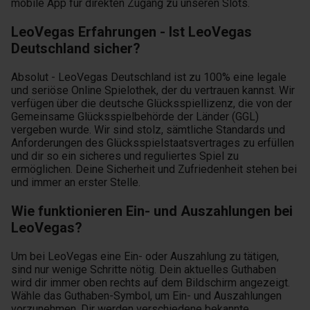
mobile App für direkten Zugang zu unseren Slots.
LeoVegas Erfahrungen - Ist LeoVegas
Deutschland sicher?
Absolut - LeoVegas Deutschland ist zu 100% eine legale
und seriöse Online Spielothek, der du vertrauen kannst. Wir
verfügen über die deutsche Glücksspiellizenz, die von der
Gemeinsame Glücksspielbehörde der Länder (GGL)
vergeben wurde. Wir sind stolz, sämtliche Standards und
Anforderungen des Glücksspielstaatsvertrages zu erfüllen
und dir so ein sicheres und reguliertes Spiel zu
ermöglichen. Deine Sicherheit und Zufriedenheit stehen bei
und immer an erster Stelle.
Wie funktionieren Ein- und Auszahlungen bei
LeoVegas?
Um bei LeoVegas eine Ein- oder Auszahlung zu tätigen,
sind nur wenige Schritte nötig. Dein aktuelles Guthaben
wird dir immer oben rechts auf dem Bildschirm angezeigt.
Wähle das Guthaben-Symbol, um Ein- und Auszahlungen
vorzunehmen. Dir werden verschiedene bekannte