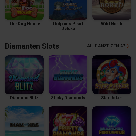
The Dog House
Dolphin's Pearl
Wild North
Deluxe
Diamanten Slots
ALLE ANZEIGEN
47
Diamond Blitz
Sticky Diamonds
Star Joker