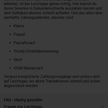
anbietet, ist bei LeoVegas genau richtig. Hier kannst du
deine Gewinne in Sekundenschnelle auszahlen lassen und
dein Guthaben ebenso schnell aufladen. Und das alles über
namhafte Zahlungsanbieter, darunter sind:
Klarna
Paypal
Paysafecard
Trustly/Direktüberweisung
Skrill
VISA/Mastercard
Vergiss komplizierte Zahlungsvorgänge und verlass dich
auf LeoVegas, wo deine Transaktionen schnell und sicher
abgewickelt werden.
FAQ - Häufig gestellte
Fragen zur LeoVegas