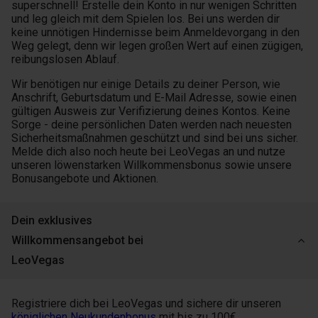
superschnell! Erstelle dein Konto in nur wenigen Schritten
und leg gleich mit dem Spielen los. Bei uns werden dir
keine unnötigen Hindernisse beim Anmeldevorgang in den
Weg gelegt, denn wir legen großen Wert auf einen zügigen,
reibungslosen Ablauf.
Wir benötigen nur einige Details zu deiner Person, wie
Anschrift, Geburtsdatum und E-Mail Adresse, sowie einen
gültigen Ausweis zur Verifizierung deines Kontos. Keine
Sorge - deine persönlichen Daten werden nach neuesten
Sicherheitsmaßnahmen geschützt und sind bei uns sicher.
Melde dich also noch heute bei LeoVegas an und nutze
unseren löwenstarken Willkommensbonus sowie unsere
Bonusangebote und Aktionen.
Dein exklusives
Willkommensangebot bei
LeoVegas
Registriere dich bei LeoVegas und sichere dir unseren
königlichen Neukundenbonus
mit bis zu 100€