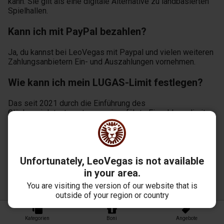
kann. Sie gilt als eine digitale Alternative zu landbasierten
Spielhallen.
Kann ich mit PayPal bezahlen?
Ja, du kannst bei LeoVegas mit Paypal und vielen weiteren
Zahlungsanbietern Ein- und Auszahlungen vornehmen.
Wie kann ich mein LUGAS-Limit festlegen?
Das seit 2021 durch die Einführung des
Glücksspielstaatsvertrages eingeführte Einzahlungslimit,
auch LUGAS-Limit genannt, kannst du bei LeoVegas ganz
einfach festlegen - gehe dazu einfach ins LeoVegas Menü
unter “≡” und wähle “Spielen mit Verantwortung”. Unter
“Einzahlungslimit” kannst du dann festlegen, wie viel du pro
Unfortunately, LeoVegas is not available
Tag, Woche oder Monat höchstens einzahlen möchtest.
Bitte beachte, dass die Regulationen ein monatliches
in your area.
Einzahlungslimit von 1.000 € vorgeben. Wie du dein
You are visiting the version of our website that is
LUGAS-Limit erhöhen kannst, erfährst du in unserem
outside of your region or country
Blogartikel zum LUGAS-Limit
.
Kategorien
Boni
Angebote