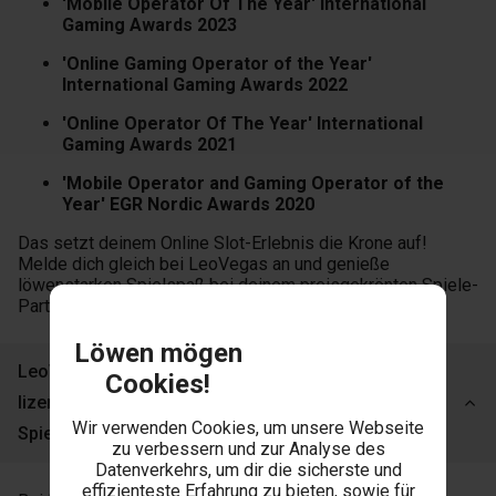
'Mobile Operator Of The Year' International
Gaming Awards 2023
'Online Gaming Operator of the Year'
International Gaming Awards 2022
'Online Operator Of The Year' International
Gaming Awards 2021
'Mobile Operator and Gaming Operator of the
Year' EGR Nordic Awards 2020
Das setzt deinem Online Slot-Erlebnis die Krone auf!
Melde dich gleich bei LeoVegas an und genieße
löwenstarken Spielspaß bei deinem preisgekrönten Spiele-
Partner - LeoVegas!
Löwen mögen
LeoVegas - Deine
Cookies!
lizenzierte Online
Wir verwenden Cookies, um unsere Webseite
Spielothek in Deutschland
zu verbessern und zur Analyse des
Datenverkehrs, um dir die sicherste und
effizienteste Erfahrung zu bieten, sowie für