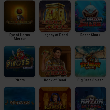
Eye of Horus
Legacy of Dead
Razor Shark
Merkur
Pirots
Book of Dead
Big Bass Splash