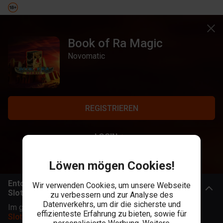
Book of Ra Magic
Novomatic
REGISTRIEREN
LOGIN
Löwen mögen Cookies!
Entdecke die Mystik Ägyptens im Book of Ra Magic
Wir verwenden Cookies, um unsere Webseite
Slot
zu verbessern und zur Analyse des
Datenverkehrs, um dir die sicherste und
Im geheimnisvollen Glanz alter Pyramiden entfaltet der
effizienteste Erfahrung zu bieten, sowie für
Slot
Book of Ra Magic seinen Zauber. Dieser magische