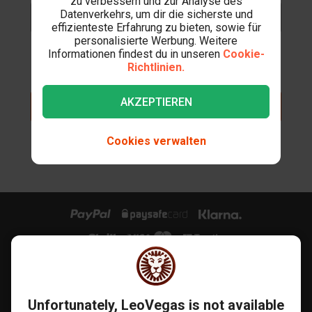
zu verbessern und zur Analyse des
Datenverkehrs, um dir die sicherste und
Kennwort auswählen
effizienteste Erfahrung zu bieten, sowie für
personalisierte Werbung. Weitere
Wähle ein Passwort, das sicher und für andere schwer zu
Informationen findest du in unseren
Cookie-
erraten ist.
Richtlinien.
AKZEPTIEREN
KONTO ERSTELLEN
Cookies verwalten
Du hast schon ein Konto?
Logge dich ein
Unfortunately, LeoVegas is not available