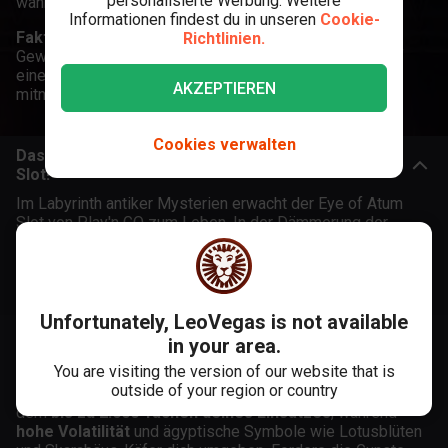
personalisierte Werbung. Weitere
während der Freispiele aufwertet.
Informationen findest du in unseren
Cookie-
Fakten zum Spiel
: Durchquere 5 Walzen und 10
Richtlinien.
Gewinnlinien im Eye of Atum Slot, wo Play'n GO dich auf
eine Reise durch die Mythen der Schöpfung Ägyptens
AKZEPTIEREN
mitnimmt.
Cookies verwalten
Das Auge, das belohnt: Der Eye of Atum Online
Slot!
Im Labyrinth antiker Mysterien erwacht der Eye of Atum
Slot von Play'n GO zum Leben. In der Dämmerung der
Nacht, unter wiegenden Palmenblättern, liegen
5 Walzen
und 10 Gewinnlinien
, gesäumt von Hieroglyphen und dem
wachsamen Auge des ägyptischen Schöpfergottes Atum.
Atums Auge, Symbol der Schöpfung und der Macht, ist in
diesem
Spielautomaten
allgegenwärtig.
Unfortunately, LeoVegas is not available
in your area.
Die Bonusfunktionen, inklusive
expandierender Wilds und
You are visiting the version of our website that is
Symbol-Upgrades bei Freispielen
, machen jeden Spin zu
outside of your region or country
einer spannenden Jagd nach Atums Schätzen. Strebe nach
dem
bis zu 2.000-fachen deines Einsatzes
, während
hohe Volatilität
und ägyptische Symbole wie Lotusblüten