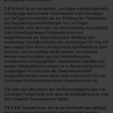
7.4
Solltest du es versäumen, LeoVegas wahrheitsgemäße,
vollständige und korrekte Informationen oder Unterlagen
zur Verfügung zu stellen, die zur Erfüllung der Compliance-
und Regulierungsverpflichtungen von LeoVegas
erforderlich sind, führt dies zur Einschränkung, Aussetzung
oder Schließung deines Mitgliedskontos und
möglicherweise zur Einreichung einer Meldung über
verdächtige Transaktionen bei der zuständigen FIU. Die mit
dem ungeprüften Konto durchgeführte Spielteilnahme kann
annulliert und für ungültig erklärt werden, die Einsätze
werden zurückerstattet und die Einbehaltung aller
Geldgewinne wird ausgeführt. Verbleibende Guthaben auf
deinem Mitgliedskonto können nur in Abstimmung mit der
zuständigen FIU und/oder der Staatsanwaltschaft
ausgezahlt werden, wenn diese nicht widerspricht, bis der
LeoVegas-Verifizierungsprozess abgeschlossen ist.
7.5
Falls nach Abschluss der Verifizierungsprüfungen von
LeoVegas festgestellt wird, dass du minderjährig bist, wird
dies folgende Konsequenzen haben:
7.5.1
Alle Transaktionen, die du als Minderjähriger getätigt
hast, werden annulliert und für ungültig erklärt, bereits