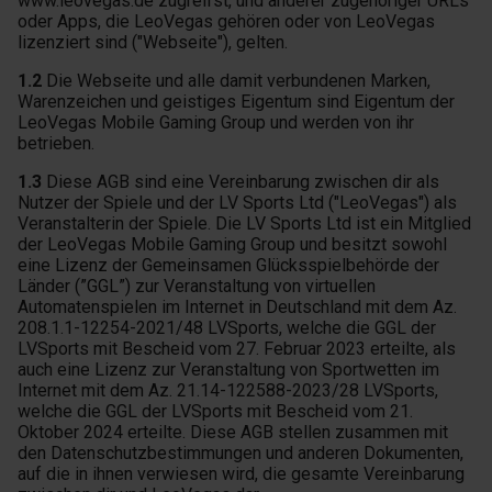
www.leovegas.de zugreifst, und anderer zugehöriger URLs
oder Apps, die LeoVegas gehören oder von LeoVegas
lizenziert sind ("Webseite"), gelten.
1.2
Die Webseite und alle damit verbundenen Marken,
Warenzeichen und geistiges Eigentum sind Eigentum der
LeoVegas Mobile Gaming Group und werden von ihr
betrieben.
1.3
Diese AGB sind eine Vereinbarung zwischen dir als
Nutzer der Spiele und der LV Sports Ltd ("LeoVegas") als
Veranstalterin der Spiele. Die LV Sports Ltd ist ein Mitglied
der LeoVegas Mobile Gaming Group und besitzt sowohl
eine Lizenz der Gemeinsamen Glücksspielbehörde der
Länder (”GGL”) zur Veranstaltung von virtuellen
Automatenspielen im Internet in Deutschland mit dem Az.
208.1.1-12254-2021/48 LVSports, welche die GGL der
LVSports mit Bescheid vom 27. Februar 2023 erteilte, als
auch eine Lizenz zur Veranstaltung von Sportwetten im
Internet mit dem Az. 21.14-122588-2023/28 LVSports,
welche die GGL der LVSports mit Bescheid vom 21.
Oktober 2024 erteilte. Diese AGB stellen zusammen mit
den Datenschutzbestimmungen und anderen Dokumenten,
auf die in ihnen verwiesen wird, die gesamte Vereinbarung