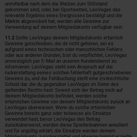
unmittelbar nach dem die Walzen zum Stillstand
gekommen sind, oder, bei Sportwetten, LeoVegas das
relevante Ergebnis eines Ereignisses bestätigt und die
Märkte abgewickelt hat, werden alle Gewinne zur
Verwendung auf deinem Mitgliedskonto verfügbar sein.
11.2
Sollte LeoVegas deinem Mitgliedskonto irrtümlich
Gewinne gutschreiben, die dir nicht gehören, sei es
aufgrund eines technischen oder menschlichen Fehlers
oder aus anderen Gründen, bist du verpflichtet, LeoVegas
unverzüglich per E-Mail an unseren Kundendienst zu
informieren. LeoVegas steht einn Anspruch auf die
rückerstattung eeines solchen fehlerhaft gutgeschriebenen
Gewinns zu, und die Fehlbuchung stellt eine zivilrechtliche
Schuld dar, die du gegenüber LeoVegas im Sinne des
geltenden Rechts hast. Soweit sich der Betrag noch auf
deinem Mitgliedskonto befindet, werden solche
irrtümlichen Gewinne von deinem Mitgliedskonto zurück an
LeoVegas überwiesen. Wenn du solche irrtümlichen
Gewinne bereits ganz oder teilweise als Einsätze
verwendet hast, bevor LeoVegas den Betrag
zurücküberweist, werden diese Spielteilnahmen annulliert
und für ungültig erklärt, die Einsätze werden deinem
Mitgliedskonto zurückerstattet und etwaige hiermit erzielte