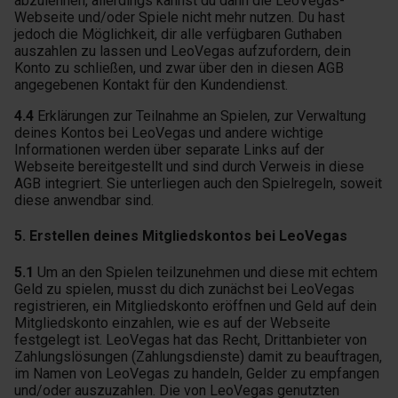
abzulehnen, allerdings kannst du dann die LeoVegas-
Webseite und/oder Spiele nicht mehr nutzen. Du hast
jedoch die Möglichkeit, dir alle verfügbaren Guthaben
auszahlen zu lassen und LeoVegas aufzufordern, dein
Konto zu schließen, und zwar über den in diesen AGB
angegebenen Kontakt für den Kundendienst.
4.4
Erklärungen zur Teilnahme an Spielen, zur Verwaltung
deines Kontos bei LeoVegas und andere wichtige
Informationen werden über separate Links auf der
Webseite bereitgestellt und sind durch Verweis in diese
AGB integriert. Sie unterliegen auch den Spielregeln, soweit
diese anwendbar sind.
5. Erstellen deines Mitgliedskontos bei LeoVegas
5.1
Um an den Spielen teilzunehmen und diese mit echtem
Geld zu spielen, musst du dich zunächst bei LeoVegas
registrieren, ein Mitgliedskonto eröffnen und Geld auf dein
Mitgliedskonto einzahlen, wie es auf der Webseite
festgelegt ist. LeoVegas hat das Recht, Drittanbieter von
Zahlungslösungen (Zahlungsdienste) damit zu beauftragen,
im Namen von LeoVegas zu handeln, Gelder zu empfangen
und/oder auszuzahlen. Die von LeoVegas genutzten