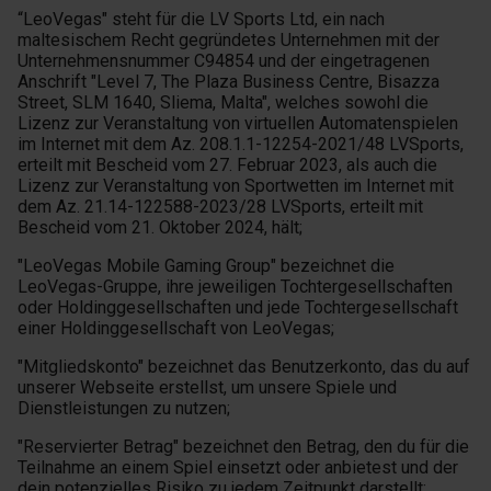
“LeoVegas" steht für die LV Sports Ltd, ein nach
maltesischem Recht gegründetes Unternehmen mit der
Unternehmensnummer C94854 und der eingetragenen
Anschrift "Level 7, The Plaza Business Centre, Bisazza
Street, SLM 1640, Sliema, Malta", welches sowohl die
Lizenz zur Veranstaltung von virtuellen Automatenspielen
im Internet mit dem Az. 208.1.1-12254-2021/48 LVSports,
erteilt mit Bescheid vom 27. Februar 2023, als auch die
Lizenz zur Veranstaltung von Sportwetten im Internet mit
dem Az. 21.14-122588-2023/28 LVSports, erteilt mit
Bescheid vom 21. Oktober 2024, hält;
"LeoVegas Mobile Gaming Group" bezeichnet die
LeoVegas-Gruppe, ihre jeweiligen Tochtergesellschaften
oder Holdinggesellschaften und jede Tochtergesellschaft
einer Holdinggesellschaft von LeoVegas;
"Mitgliedskonto" bezeichnet das Benutzerkonto, das du auf
unserer Webseite erstellst, um unsere Spiele und
Dienstleistungen zu nutzen;
"Reservierter Betrag" bezeichnet den Betrag, den du für die
Teilnahme an einem Spiel einsetzt oder anbietest und der
dein potenzielles Risiko zu jedem Zeitpunkt darstellt;