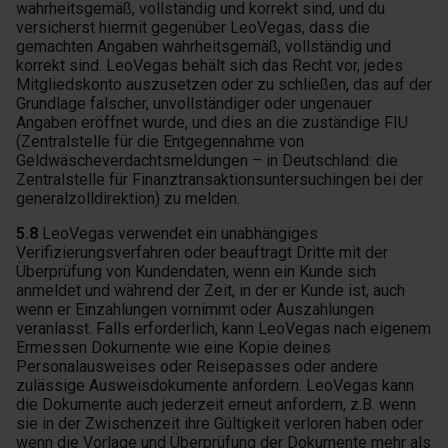
wahrheitsgemäß, vollständig und korrekt sind, und du
versicherst hiermit gegenüber LeoVegas, dass die
gemachten Angaben wahrheitsgemäß, vollständig und
korrekt sind. LeoVegas behält sich das Recht vor, jedes
Mitgliedskonto auszusetzen oder zu schließen, das auf der
Grundlage falscher, unvollständiger oder ungenauer
Angaben eröffnet wurde, und dies an die zuständige FIU
(Zentralstelle für die Entgegennahme von
Geldwäscheverdachtsmeldungen – in Deutschland: die
Zentralstelle für Finanztransaktionsuntersuchingen bei der
generalzolldirektion) zu melden.
5.8
LeoVegas verwendet ein unabhängiges
Verifizierungsverfahren oder beauftragt Dritte mit der
Überprüfung von Kundendaten, wenn ein Kunde sich
anmeldet und während der Zeit, in der er Kunde ist, auch
wenn er Einzahlungen vornimmt oder Auszahlungen
veranlasst. Falls erforderlich, kann LeoVegas nach eigenem
Ermessen Dokumente wie eine Kopie deines
Personalausweises oder Reisepasses oder andere
zulässige Ausweisdokumente anfordern. LeoVegas kann
die Dokumente auch jederzeit erneut anfordern, z.B. wenn
sie in der Zwischenzeit ihre Gültigkeit verloren haben oder
wenn die Vorlage und Überprüfung der Dokumente mehr als