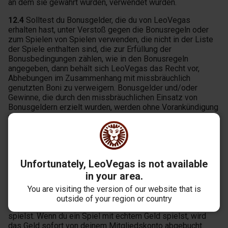
an dem sie gewährt wurden, verwendet wurden.
12.4
Solltest du Bonusgelder, die du von LeoVegas
erhalten hast, unter Verstoß gegen die Bonusregeln oder
zum Spielen von Spielen verwenden, die nicht in der Liste
der Spiele enthalten sind, die zur Erfüllung der
Bonusbedingungen zählen, wie in den Bonusregeln
angegeben, dann behält sich LeoVegas das Recht vor,
Abhebungen im Zusammenhang mit missbräuchlich
genutzten Boni zu verweigern. Bonusgelder und/oder
Gewinne, die durch den missbräuchlichen Einsatz von
Bonusgeldern erzielt wurden, werden ohne Vorankündigung
von LeoVegas eingezogen, und dein Mitgliedskonto wird
ohne Vorwarnung eingefroren, ausgesetzt oder
geschlossen.
13. Stornierung von Wetten
Unfortunately, LeoVegas is not available
in your area.
13.1
Die Dienstleistungen von LeoVegas werden beim
Spielen sofort in Anspruch genommen und daher akzeptiert
You are visiting the version of our website that is
LeoVegas keine Anträge auf Stornierung von
outside of your region or country
Spielen,Einsätzen oder auf Rückerstattungen, während du
spielst. Wenn du ein Spiel mit echtem Geld spielst, wird
das Geld sofort von deinem Mitgliedskonto abgebucht.