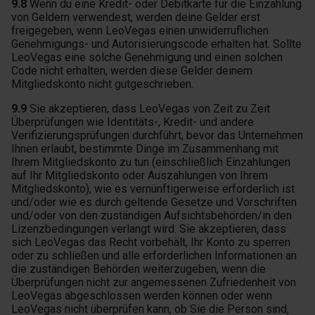
9.8
Wenn du eine Kredit- oder Debitkarte für die Einzahlung
von Geldern verwendest, werden deine Gelder erst
freigegeben, wenn LeoVegas einen unwiderruflichen
Genehmigungs- und Autorisierungscode erhalten hat. Sollte
LeoVegas eine solche Genehmigung und einen solchen
Code nicht erhalten, werden diese Gelder deinem
Mitgliedskonto nicht gutgeschrieben.
9.9
Sie akzeptieren, dass LeoVegas von Zeit zu Zeit
Überprüfungen wie Identitäts-, Kredit- und andere
Verifizierungsprüfungen durchführt, bevor das Unternehmen
Ihnen erlaubt, bestimmte Dinge im Zusammenhang mit
Ihrem Mitgliedskonto zu tun (einschließlich Einzahlungen
auf Ihr Mitgliedskonto oder Auszahlungen von Ihrem
Mitgliedskonto), wie es vernünftigerweise erforderlich ist
und/oder wie es durch geltende Gesetze und Vorschriften
und/oder von den zuständigen Aufsichtsbehörden/in den
Lizenzbedingungen verlangt wird. Sie akzeptieren, dass
sich LeoVegas das Recht vorbehält, Ihr Konto zu sperren
oder zu schließen und alle erforderlichen Informationen an
die zuständigen Behörden weiterzugeben, wenn die
Überprüfungen nicht zur angemessenen Zufriedenheit von
LeoVegas abgeschlossen werden können oder wenn
LeoVegas nicht überprüfen kann, ob Sie die Person sind,