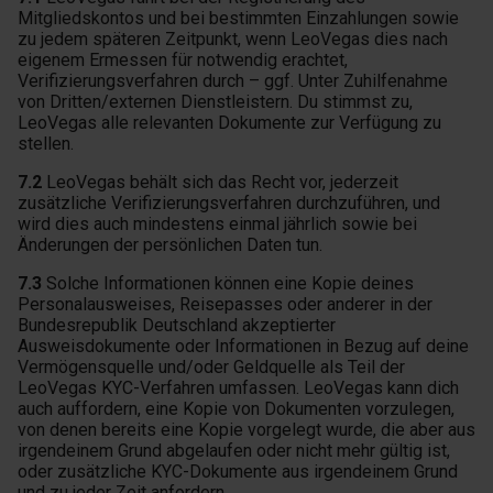
Mitgliedskontos und bei bestimmten Einzahlungen sowie
zu jedem späteren Zeitpunkt, wenn LeoVegas dies nach
eigenem Ermessen für notwendig erachtet,
Verifizierungsverfahren durch – ggf. Unter Zuhilfenahme
von Dritten/externen Dienstleistern. Du stimmst zu,
LeoVegas alle relevanten Dokumente zur Verfügung zu
stellen.
7.2
LeoVegas behält sich das Recht vor, jederzeit
zusätzliche Verifizierungsverfahren durchzuführen, und
wird dies auch mindestens einmal jährlich sowie bei
Änderungen der persönlichen Daten tun.
7.3
Solche Informationen können eine Kopie deines
Personalausweises, Reisepasses oder anderer in der
Bundesrepublik Deutschland akzeptierter
Ausweisdokumente oder Informationen in Bezug auf deine
Vermögensquelle und/oder Geldquelle als Teil der
LeoVegas KYC-Verfahren umfassen. LeoVegas kann dich
auch auffordern, eine Kopie von Dokumenten vorzulegen,
von denen bereits eine Kopie vorgelegt wurde, die aber aus
irgendeinem Grund abgelaufen oder nicht mehr gültig ist,
oder zusätzliche KYC-Dokumente aus irgendeinem Grund
und zu jeder Zeit anfordern.