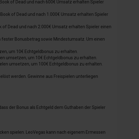
s Book of Dead und nach 600€ Umsatz erhalten Spieler
as Book of Dead und nach 1.000€ Umsatz erhalten Spieler
ok of Dead und nach 2.000€ Umsatz erhalten Spieler einen
in fester Bonusbetrag sowie Mindestumsatz. Um einen
tzen, um 10€ Echtgeldbonus zu erhalten.
ielen umsetzen, um 10€ Echtgeldbonus zu erhalten.
Spielen umsetzen, um 100€ Echtgeldbonus zu erhalten.
elöst werden. Gewinne aus Freispielen unterliegen
dass der Bonus als Echtgeld dem Guthaben der Spieler
wecken spielen. LeoVegas kann nach eigenem Ermessen