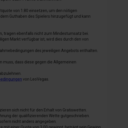
tquote von 1.80 einsetzen, um den nötigen
d dem Guthaben des Spielers hinzugefügt und kann
en, tragen ebenfalls nicht zum Mindestumsatz bei.
igen Markt verfügbar ist, wird dies durch den von
ilnahmebedingungen des jeweiligen Angebots enthalten.
 muss, dass diese gegen die Allgemeinen
 abzulehnen.
bedingungen
von LeoVegas.
zieren sich nicht für den Erhalt von Gratiswetten.
nung der qualifizierenden Wette gutgeschrieben.
 sofern nicht anders angegeben.
te mit einer Quote von 3.00 gewinnt, beträgt sein Gewinn