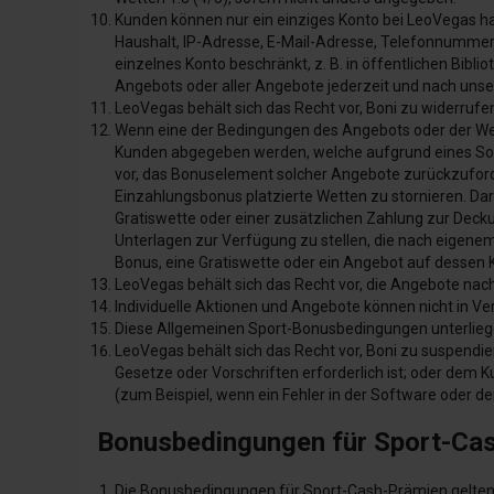
Kunden können nur ein einziges Konto bei LeoVegas h
Haushalt, IP-Adresse, E-Mail-Adresse, Telefonnummer,
einzelnes Konto beschränkt, z. B. in öffentlichen Bib
Angebots oder aller Angebote jederzeit und nach uns
LeoVegas behält sich das Recht vor, Boni zu widerruf
Wenn eine der Bedingungen des Angebots oder der Werb
Kunden abgegeben werden, welche aufgrund eines Sond
vor, das Bonuselement solcher Angebote zurückzufor
Einzahlungsbonus platzierte Wetten zu stornieren. Da
Gratiswette oder einer zusätzlichen Zahlung zur Dec
Unterlagen zur Verfügung zu stellen, die nach eigen
Bonus, eine Gratiswette oder ein Angebot auf dessen K
LeoVegas behält sich das Recht vor, die Angebote na
Individuelle Aktionen und Angebote können nicht in 
Diese Allgemeinen Sport-Bonusbedingungen unterlie
LeoVegas behält sich das Recht vor, Boni zu suspend
Gesetze oder Vorschriften erforderlich ist; oder dem 
(zum Beispiel, wenn ein Fehler in der Software oder de
Bonusbedingungen für Sport-Ca
Die Bonusbedingungen für Sport-Cash-Prämien gelten f