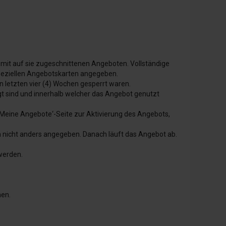
mit auf sie zugeschnittenen Angeboten. Vollständige
peziellen Angebotskarten angegeben.
n letzten vier (4) Wochen gesperrt waren.
t sind und innerhalb welcher das Angebot genutzt
 ‚Meine Angebote‘-Seite zur Aktivierung des Angebots,
n nicht anders angegeben. Danach läuft das Angebot ab.
werden.
nen.