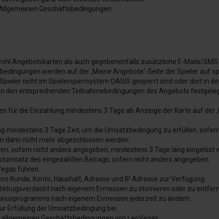
 Allgemeinen Geschäftsbedingungen.
ohl Angebotskarten als auch gegebenenfalls zusätzliche E-Mails/SMS 
bedingungen werden auf der ‚Meine Angebote‘-Seite der Spieler auf s
pieler nicht im Spielersperrsystem OASIS gesperrt sind oder dort in de
 in den entsprechenden Teilnahmebedingungen des Angebots festgeleg
ben für die Einzahlung mindestens 3 Tage ab Anzeige der Karte auf der
ung mindestens 3 Tage Zeit, um die Umsatzbedingung zu erfüllen, sofer
n dann nicht mehr abgeschlossen werden.
nen, sofern nicht anders angegeben, mindestens 3 Tage lang eingelöst 
tumsatz des eingezahlten Betrags, sofern nicht anders angegeben.
Vegas führen.
 pro Kunde, Konto, Haushalt, Adresse und IP Adresse zur Verfügung.
ei Betrugsverdacht nach eigenem Ermessen zu stornieren oder zu entfer
s Bonusprogramms nach eigenem Ermessen jederzeit zu ändern.
ur Erfüllung der Umsatzbedingung bei.
n allgemeinen Geschäftsbedingungen von LeoVegas.