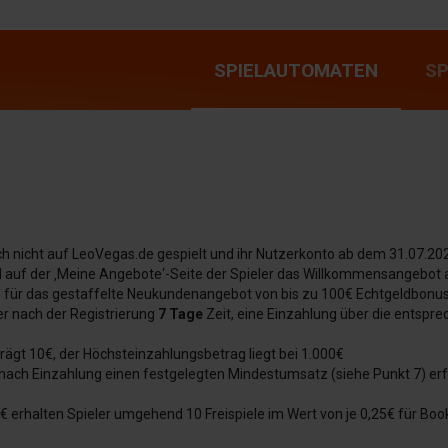
SPIELAUTOMATEN
S
h nicht auf LeoVegas.de gespielt und ihr Nutzerkonto ab dem 31.07.202
ird auf der ‚Meine Angebote‘-Seite der Spieler das Willkommensangebo
te für das gestaffelte Neukundenangebot von bis zu 100€ Echtgeldbonus 
r nach der Registrierung
7 Tage
Zeit, eine Einzahlung über die entspre
gt 10€, der Höchsteinzahlungsbetrag liegt bei 1.000€
nach Einzahlung einen festgelegten Mindestumsatz (siehe Punkt 7) erfü
9€ erhalten Spieler umgehend 10 Freispiele im Wert von je 0,25€ für Bo