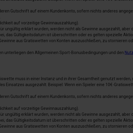
deren Gutschrift auf einem Kundenkonto, sofern nichts anderes angegeb
.
lichkeit auf vorzeitige Gewinnauszahlung).
 für ungültig erklärt wurden, werden nicht als Gewinne ausgezahlt, abe
bei, das Gültigkeitsdatum ist überschritten oder es gelten spezielle Ak
 Gewinne aus Gratiswetten von Konten auszuschließen, zu stornieren od
ten unterliegen den Allgemeinen Sport-Bonusbedingungen und den
Nut
tiswette muss in einer Instanz und in ihrer Gesamtheit genutzt werden,
es Einsatzes ausgezahlt. Beispiel: Wenn ein Spieler eine 10€-Gratiswet
deren Gutschrift auf einem Kundenkonto, sofern nichts anderes angegeb
lichkeit auf vorzeitige Gewinnauszahlung).
 für ungültig erklärt wurden, werden nicht als Gewinne ausgezahlt, abe
bei, das Gültigkeitsdatum ist überschritten oder es gelten spezielle Ak
 Gewinne aus Gratiswetten von Konten auszuschließen, zu stornieren od