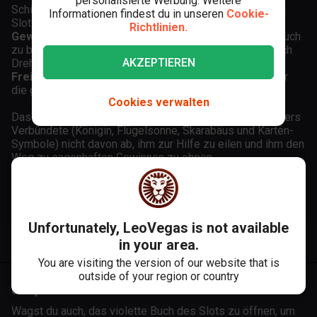
personalisierte Werbung. Weitere
Schicksal besiegelt: Er findet sich in einem ägyptischen
Informationen findest du in unseren
Cookie-
Slot-Palast wieder, wo er auf
6 Walzen mit 10
Richtlinien.
Gewinnlinien
versuchen muss, das sagenumwobene Buch
zu bändigen. Als
Wild- und Scatter Symbol
ist das Buch
AKZEPTIEREN
Dreh- und Angelpunkt des
Spielautomaten
und löst
Freispiele
mit einem
Bonus-Symbol
aus, das sich über
die gesamte Walze ausweiten kann.
Cookies verwalten
Das von goldenen Statuen bewachte Spielfeld hält Potters
Verbündete (Königin, Flügelsonne, Skarabäus und Karten-
Symbole) nicht davon ab, ihm zur Hilfe zu eilen und ihm den
Weg zu sagenhaften Gewinnen zu ebnen.
Jack schmunzelt, während er die Seite zum nächsten
Kapitel aufschlägt. Die
hohe Volatilität
und ein
Maximalgewinn vom
7.500-fachen des Einsatzes
schreiben Geschichten, die nur diejenigen erfahren, die das
Unfortunately, LeoVegas is not available
Buch zu Ende lesen.
in your area.
You are visiting the version of our website that is
outside of your region or country
Die Bonusfunktionen von Jack Potter & The Book
of Dynasties 6
Wagst du auch, das violette Buch des Slots zu öffnen, um