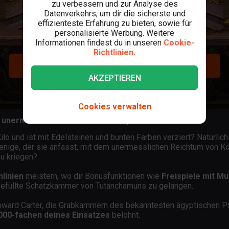
zu verbessern und zur Analyse des
Datenverkehrs, um dir die sicherste und
effizienteste Erfahrung zu bieten, sowie für
personalisierte Werbung. Weitere
Informationen findest du in unseren
Cookie-
Richtlinien.
REGISTRIEREN
AKZEPTIEREN
LOGIN
Cookies verwalten
 unermessliche Reichtümer verspricht
Kilo und ist mit Edelsteinen und bunten Farben verziert? Natürl
ige, der sie anfasst, mit dem unermesslichen Reichtum von König
zu kriegen?
linien
meistern, wo dir Bonusfunktionen wie
Freispiele mit Mu
t gefüllte Schatzkammer von Tutanchamuns zu gelangen.
Howard Carter, die Grabkammern des bekanntesten ägyptischen 
000-fachen deines Einsatzes
belohnt.