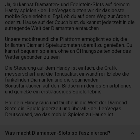
Ja, du kannst Diamanten- und Edelstein-Slots auf deinem
Handy spielen - bei LeoVegas bieten wir dir das beste
mobile Spielerlebnis. Egal, ob du auf dem Weg zur Arbeit
oder zu Hause auf der Couch bist, du kannst jederzeit in die
aufregende Welt der Diamanten eintauchen.
Unsere mobilfreundliche Plattform ermöglicht es dir, die
brillanten Diamant-Spielautomaten überall zu genießen. Du
kannst bequem spielen, ohne an Öffnungszeiten oder das
Wetter gebunden zu sein.
Die Steuerung auf dem Handy ist einfach, die Grafik
messerscharf und die Tonqualität einwandfrei. Erlebe die
funkelnden Diamanten und die spannenden
Bonusfunktionen auf dem Bildschirm deines Smartphones
und genieße ein erstklassiges Spielerlebnis.
Hol dein Handy raus und tauche in die Welt der Diamond
Slots ein. Spiele jederzeit und überall - bei LeoVegas
Deutschland, wo das mobile Spielen zu Hause ist.
Was macht Diamanten-Slots so faszinierend?