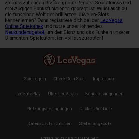
atemberaubenden Grafiken, mitreißenden Soundtracks und
großzügigen Bonusfunktionen geprägt ist. Willst auch du
die funkelnde Welt der brillianten Juwelen-Slots
kennenlernen? Dann registriere dich bei der
LeoVegas
Online Spielothek
und nutze unser lohnendes
Neukundenagebot
, um den Glanz und das Funkeln unserer
Diamanten-Spielautomaten voll auszukosten!
Spielregeln
Check Dein Spiel
Impressum
LeoSafePlay
Über LeoVegas
Bonusbedingungen
Nutzungsbedingungen
Cookie-Richtlinie
Datenschutzrichtlinien
Stellenangebote
Erklärung zur Barrierefreiheit