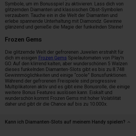
Symbole, um im Bonusspiel zu aktivieren. Lass dich von
glitzernden Diamanten und klassischen Obst-Symbolen
verzaubern. Tauche ein in die Welt der Diamanten und
erlebe spannende Unterhaltung mit Diamondz. Gewinne
glänzend und genieße die Magie der funkelnden Steine!
Frozen Gems
Die glitzernde Welt der gefrorenen Juwelen erstrahlt für
dich im eisigen
Frozen Gems
Spielautomaten von Play'n
GO. Auf den klirrend kalten, aber wunderschönen 5 Walzen
dieses funkelnden Diamanten-Slots gibt es bis zu 8.748
Gewinnmöglichkeiten und einige “coole” Bonusfunktionen.
Während der gefrorenen Freispiele sind progressive
Multiplikatoren aktiv und es gibt eine Bonusrolle, die einige
weitere Bonus Features auslösen kann. Eiskalt und
wunderschön kommt Frozen Gems mit hoher Volatilität
daher und gibt dir die Chance auf bis zu 10.000x.
Kann ich Diamanten-Slots auf meinem Handy spielen?