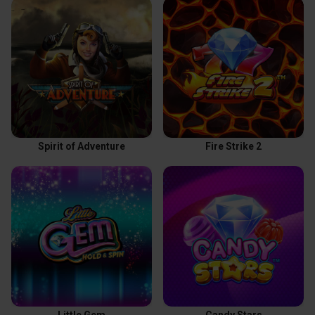
Spirit of Adventure
Fire Strike 2