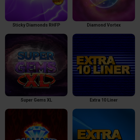
Sticky Diamonds RHFP
Diamond Vortex
Super Gems XL
Extra 10 Liner