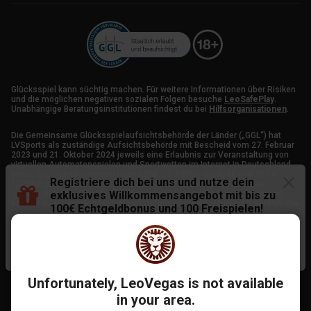
Glücksspiel kann süchtig machen. Für weitere Informationen über Risiken
und die möglichen negativen sozialen Folgen besuche
LeoSafePlay
.
Unabhängige Beratungsinstitutionen findest du bei
Hilfsorganisationen
.
Die Gemeinsame Glücksspielaufsichtsbehörde der Länder („GGL“) hat
LVSports als zuständige Aufsichtsbehörde mit Bescheid vom 27. Februar
2023 und 21. Oktober 2024 jeweils eine Erlaubnis zur Veranstaltung von
virtuellen Automatenspielen und Sportwetten im Internet in Deutschland
erteilt. Die Lizenznummern lauten 208.1.1-12254-2021/48 und 21.14-
Registriere dich bei uns und nutze dein
122588-2023/28. LVSports ist damit ein behördlich zugelassener
Veranstalter von virtuellen Automatenspielen und Sportwetten und als
exklusives Willkommensangebot mit bis zu
solcher in der von der GGL offiziell geführten Liste („Whitelist“) geführt. Die
100€ Echtgeldbonus und 100 Freispielen!
eingetragene Adresse von LVSports Ltd lautet Level 7 Plaza Business
Centre, Triq Bisazza, Sliema SLM1640 Eingetragener Geschäftssitz: Level
7 Plaza Business Centre, Triq Bisazza, Sliema SLM1640
REGISTRIEREN
LeoSafePlay.com
. Bonusbedingungen gelten. Bitte spiele
verantwortungsbewusst. Hilfe unter
www.buwei.de
.
Unfortunately, LeoVegas is not available
in your area.