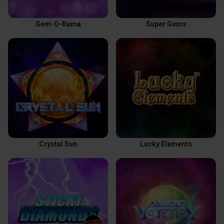
Gem-O-Rama
Super Gems
Crystal Sun
Lucky Elements