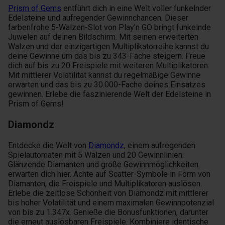
Prism of Gems
entführt dich in eine Welt voller funkelnder
Edelsteine und aufregender Gewinnchancen. Dieser
farbenfrohe 5-Walzen-Slot von Play'n GO bringt funkelnde
Juwelen auf deinen Bildschirm. Mit seinen erweiterten
Walzen und der einzigartigen Multiplikatorreihe kannst du
deine Gewinne um das bis zu 343-Fache steigern. Freue
dich auf bis zu 20 Freispiele mit weiteren Multiplikatoren.
Mit mittlerer Volatilität kannst du regelmäßige Gewinne
erwarten und das bis zu 30.000-Fache deines Einsatzes
gewinnen. Erlebe die faszinierende Welt der Edelsteine in
Prism of Gems!
Diamondz
Entdecke die Welt von
Diamondz
, einem aufregenden
Spielautomaten mit 5 Walzen und 20 Gewinnlinien.
Glänzende Diamanten und große Gewinnmöglichkeiten
erwarten dich hier. Achte auf Scatter-Symbole in Form von
Diamanten, die Freispiele und Multiplikatoren auslösen.
Erlebe die zeitlose Schönheit von Diamondz mit mittlerer
bis hoher Volatilität und einem maximalen Gewinnpotenzial
von bis zu 1.347x. Genieße die Bonusfunktionen, darunter
die erneut auslösbaren Freispiele. Kombiniere identische