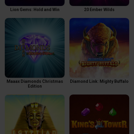
Lion Gems: Hold and Win
20 Ember Wilds
Maaax Diamonds Christmas
Diamond Link: Mighty Buffalo
Edition