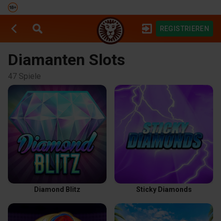
REGISTRIEREN
Diamanten Slots
SPIELAUTOMATEN
SPORTWETTEN
47 Spiele
Diamond Blitz
Sticky Diamonds