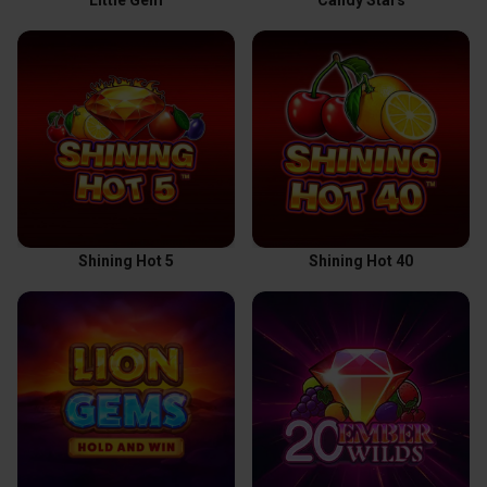
Little Gem
Candy Stars
Shining Hot 5
Shining Hot 40