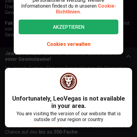
personalisierte Werbung. Weitere
steigenden Multiplikatoren bei jeder Avalanche und das
Informationen findest du in unseren
Cookie-
Diamanten Wild-Symbol, das dir dabei hilft,
Richtlinien.
Gewinnkombinationen zu vervollständigen.
Fakten zum Spiel
: Entdecke mit dem Jewels Fortune Slot
AKZEPTIEREN
von Synot 5 Walzen voller Brillanz, unglaubliche 243
Gewinnwege und unzählige glänzende Spielmomente.
Cookies verwalten
Jewels Fortune: Sammle funkelnde Edelsteine in
einer Gewinnlawine!
Im Jewels Fortune Slot von Synot glänzen die Diamanten
so hell wie nie zuvor! Diamanten und Edelsteine sind nicht
nur “a girl’s best friend”, sondern sie vervielfachen deinen
Einsatz in der richtigen Kombination um Einiges, wenn sie
platzen und so Platz für neuen Gewinnkombinationen
machen. Mit seinen
5 Walzen und 243 Gewinnlinien
zeigt
Unfortunately, LeoVegas is not available
sich Jewels Fortune als ein wahres Juwel von einem Spiel.
in your area.
Entdecke ihn von seiner glänzendsten Seite, wenn
You are visiting the version of our website that is
Lawinen-Re-Spins
ausgelöst werden, die
progressive
outside of your region or country
Multiplikatoren
zum Vorschein bringen. Spiel diesen
stilvollen
Spielautomaten
bei
mittlerer Volatilität
und der
Chance auf das
bis zu 300-Fache
.