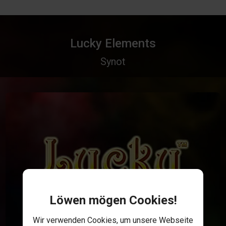
Lucky Elements
Synot
Löwen mögen Cookies!
Wir verwenden Cookies, um unsere Webseite