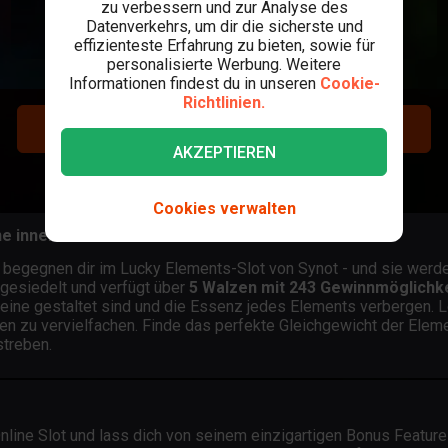
zu verbessern und zur Analyse des
Datenverkehrs, um dir die sicherste und
effizienteste Erfahrung zu bieten, sowie für
personalisierte Werbung. Weitere
Informationen findest du in unseren
Cookie-
Richtlinien.
REGISTRIEREN
AKZEPTIEREN
LOGIN
Cookies verwalten
ne innere Balance
te begegnen dir im Lucky Elements-Slot von Synot - und sie werd
angesiedelt und verfügt über
5 Walzen mit 243 Gewinnmöglichk
steine gestaltet sind und die Essenz jedes Elements verbergen
n zu vervielfachen. Finde das perfekte Gleichgewicht der Eleme
treben.
nline Slot und lass dich von seinem einzigartigen Bonus Feature