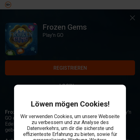
Frozen Gems
Play'n GO
REGISTRIEREN
LOGIN
Löwen mögen Cookies!
Frozen Gems,
Der Frozen Gems Spielautomat von Play'n
Wir verwenden Cookies, um unsere Webseite
GO entführt dich in eine eisige Höhle mit Unmengen von
zu verbessern und zur Analyse des
Edelsteinen, die nur darauf warten von dir aus dem Eis
Datenverkehrs, um dir die sicherste und
geborgen zu werden.
effizienteste Erfahrung zu bieten, sowie für