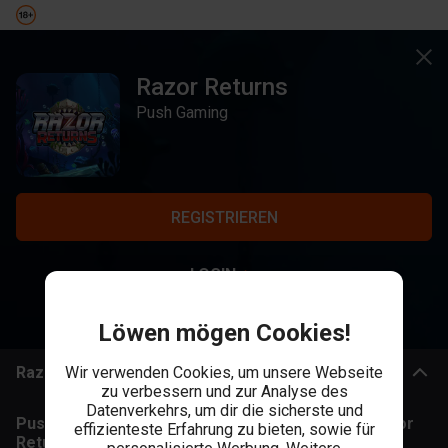
Razor Returns
Push Gaming
REGISTRIEREN
LOGIN
Löwen mögen Cookies!
Razor Returns – Die Rückkehr der Kult-Haie
Wir verwenden Cookies, um unsere Webseite
zu verbessern und zur Analyse des
Datenverkehrs, um dir die sicherste und
Push Gaming
bringt dich zurück in die Tiefe – mit
Razor
effizienteste Erfahrung zu bieten, sowie für
Returns
, der Fortsetzung des bekannten
Razor Shark-