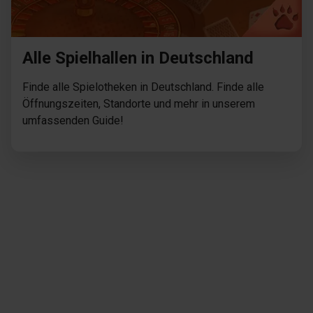
Alle Spielhallen in Deutschland
Finde alle Spielotheken in Deutschland. Finde alle
Öffnungszeiten, Standorte und mehr in unserem
umfassenden Guide!