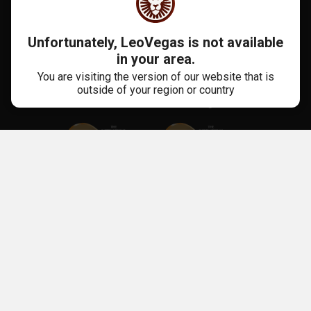
Unfortunately, LeoVegas is not available
in your area.
You are visiting the version of our website that is
outside of your region or country
Mehr Als 10 Jahre Erfahrung
Unsere Apps