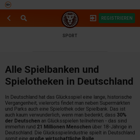
REGISTRIEREN
SPIELAUTOMATEN
SPORTWETTEN
SPORT
Alle Spielbanken und
Spielotheken in Deutschland
In Deutschland hat das Glücksspiel eine lange, historische
Vergangenheit, vielerorts findet man neben Supermärkten
und Parks auch eine Spielothek oder Spielbank. Das ist
auch kaum verwunderlich, wenn man bedenkt, dass
30%
der Deutschen
an Glücksspielen teilnehmen - das sind
immerhin rund
21 Millionen Menschen
über 18-Jährige in
Deutschland. Die Glücksspielindustrie spielt in Deutschland
somit eine
große wirtschaftliche Rolle
.