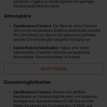
einfachen Zugang zu Glücksspielen mit geringen
Einsatzmöglichkeiten sucht.
Atmosphäre
Spielbanken/Casinos
: Der Besuch eines Casinos
soll als ein besonderes Erlebnis empfunden werden.
Die Einrichtung ist stilvoll und glamourös gehalten
und der Dresscode gibt elegante Kleidung vor.
Spielotheken/Spielhallen
: Haben eher einen
funktionellen Charakter und eine entspanntere
Atmosphäre. Freizeitkleidung ist erlaubt.
REGISTRIEREN
Einsatzmöglichkeiten
Spielbanken/Casinos
: Bieten eine größere
Bandbreite an Einsatzmöglichkeiten, von kleineren
Beträgen bei Spielautomaten (0,10€) bis zu sehr
hohen Einsätzen bei Tischspielen (12.000€ und