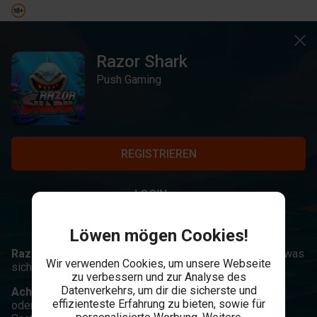
Razor Shark
Push Gaming
REGISTRIEREN
LOGIN
Löwen mögen Cookies!
Razor Shark
, zähme die wilden Haie und finde heraus, was
Wir verwenden Cookies, um unsere Webseite
sich hinter den Algen verbirgt!
zu verbessern und zur Analyse des
Datenverkehrs, um dir die sicherste und
Achte auf
: Mystery-Stacks von 4 Symbolen für Preise
effizienteste Erfahrung zu bieten, sowie für
oder goldene Haie und das Razor Reveal Feature; 3+