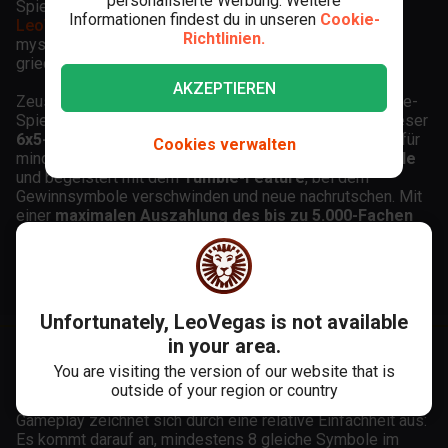
personalisierte Werbung. Weitere
Spielautomaten zum Thema antikes Griechenland. Die
Informationen findest du in unseren
Cookie-
LeoVegas Online-Spielothek
entführt dich auf ein
Richtlinien.
mystisches Abenteuer mit Zeus, dem Göttervater der
griechischen Mythologie.
AKZEPTIEREN
Zeus ist die Hauptfigur in diesem mythologischen Online-
Spielautomaten mit einem besonderen Spielmuster. Dieser
6x5-Slot mit Cluster-Pays-Mechanik
bietet Gewinne für
Cookies verwalten
mindestens
acht gleiche Symbole an beliebiger Stelle
und begeistert mit dem
Tumble-Feature
, bei dem
Gewinnsymbole verschwinden und neue nachrutschen. Mit
einer
maximalen Auszahlung des bis zu 5.000-Fachen
des Einsatzes und den zufällig erscheinenden
Multiplikator-Blitzen
, die bis zu 500-mal betragen können,
bringt dieser Slot Spannung auf höchstem Niveau. Bist du
bereit, den Zorn des Zeus herauszufordern?
Unfortunately, LeoVegas is not available
in your area.
Was sind die Features von Gates of Olympus Slot?
You are visiting the version of our website that is
Gates of Olympus
ist ein Slot
mit hoher Volatilität
, der
outside of your region or country
mit einigen innovativen Features auf dich wartet. Das
Gameplay zeichnet sich durch eine relative Einfachheit aus:
Es kommt darauf an, mindestens 8 gleiche Symbole im