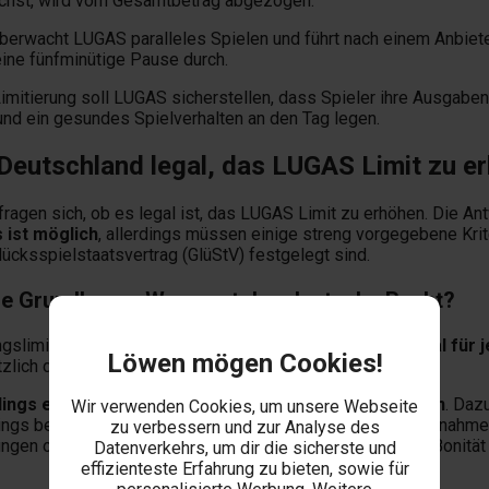
achst, wird vom Gesamtbetrag abgezogen.
überwacht LUGAS paralleles Spielen und führt nach einem Anbie
ine fünfminütige Pause durch.
imitierung soll LUGAS sicherstellen, dass Spieler ihre Ausgabe
 und ein gesundes Spielverhalten an den Tag legen.
n Deutschland legal, das LUGAS Limit zu e
 fragen sich, ob es legal ist, das LUGAS Limit zu erhöhen. Die An
s ist möglich
, allerdings müssen einige streng vorgegebene Krite
Glücksspielstaatsvertrag (GlüStV) festgelegt sind.
he Grundlagen: Was sagt das deutsche Recht?
gslimit von 1.000€ ist ein
Standardwert, der erst einmal für 
Löwen mögen Cookies!
lich durch das GlüStV festgehalten wird.
rdings eine legale Möglichkeit, um das Limit zu erhöhen
. Daz
Wir verwenden Cookies, um unsere Webseite
rdings bestimmte Voraussetzungen erfüllen. So müssen Einnahme
zu verbessern und zur Analyse des
gen oder Schufa-Auskünfte eingereicht werden, um die Bonität
Datenverkehrs, um dir die sicherste und
effizienteste Erfahrung zu bieten, sowie für