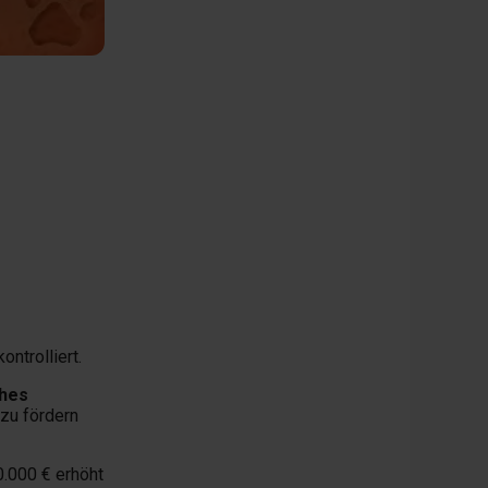
ontrolliert.
ches
zu fördern
0.000 € erhöht