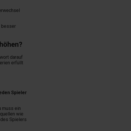
terwechsel
n besser
rhöhen?
twort darauf
rien erfüllt
jeden Spieler
u muss ein
quellen wie
 des Spielers