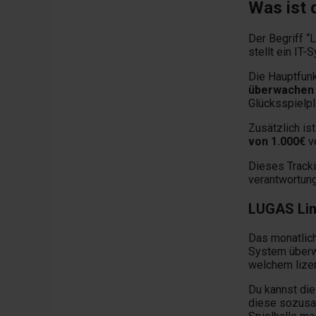
Was ist 
Der Begriff “
stellt ein IT
Die Hauptfun
überwachen
Glücksspielpl
Zusätzlich is
von 1.000€
ve
Dieses Tracki
verantwortun
LUGAS Limi
Das monatlich
System überwa
welchem lizen
Du kannst di
diese sozusag