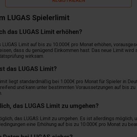
REGISTRIEREN
m LUGAS Spielerlimit
ich das LUGAS Limit erhöhen?
 LUGAS Limit auf bis zu 10.000€ pro Monat erhöhen, vorausgese
eisen, dass du genügend Einkommen hast. Das neue Limit wird 
ätsprüfung​​ wirksam.
ist das LUGAS Limit?
it liegt standardmäßig bei 1.000€ pro Monat für Spieler in Deut
greifend und kann unter bestimmten Voraussetzungen auf bis zu
​.
glich, das LUGAS Limit zu umgehen?
möglich, das LUGAS Limit zu umgehen. Es ist allerdings möglich, u
edingungen eine Erhöhung auf bis zu 10.000€ pro Monat zu bean
e Daten bei LUGAS sicher?