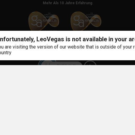
Mehr Als 10 Jahre Erfahrung
nfortunately, LeoVegas is not available in your ar
ou are visiting the version of our website that is outside of your 
ountry
n. Für weitere Informationen über Risiken und die möglichen negativen sozial
onen findest du bei
Hilfsorganisationen
.
sichtsbehörde der Länder („GGL“) hat LVSports als zuständige Aufsichtsbehörd
ls eine Erlaubnis zur Veranstaltung von virtuellen Automatenspielen und Sportw
znummern lauten 208.1.1-12254-2021/48 und 21.14-122588-2023/28. LVSports ist
irtuellen Automatenspielen und Sportwetten und als solcher in der von der GGL of
etragene Adresse von LVSports Ltd lautet Level 7 Plaza Business Centre, Triq Bi
evel 7 Plaza Business Centre, Triq Bisazza, Sliema SLM1640
ungen gelten. Bitte spiele verantwortungsbewusst. Hilfe unter
www.buwei.de
.