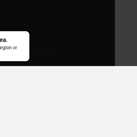
ea.
region or
en Folgen besuche
LeoSafePlay
.
e mit Bescheid vom 27. Februar
etten im Internet in
 damit ein behördlich
fiziell geführten Liste
sazza, Sliema SLM1640