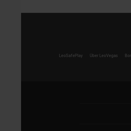
LeoSafePlay
Über LeoVegas
Bo