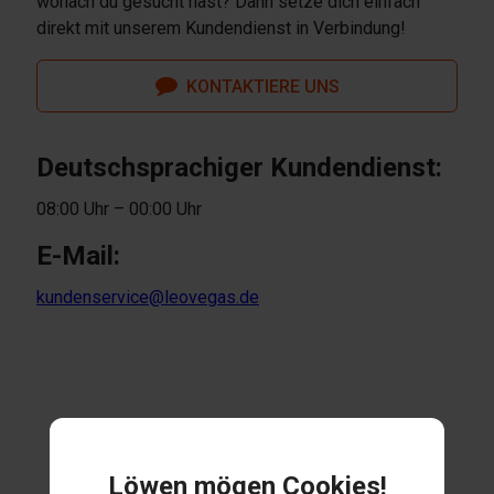
wonach du gesucht hast? Dann setze dich einfach
direkt mit unserem Kundendienst in Verbindung!
KONTAKTIERE UNS
Deutschsprachiger Kundendienst:
08:00 Uhr – 00:00 Uhr
E-Mail:
kundenservice@leovegas.de
Löwen mögen Cookies!