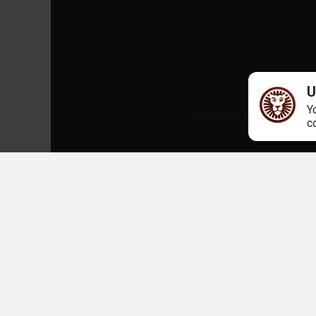
U
Y
c
Glücksspiel kann süchtig mache
Unabhängige Beratungsinstituti
Die Gemeinsame Glücksspielauf
2023 und 21. Oktober 2024 jewei
Deutschland erteilt. Die Lizen
zugelassener Veranstalter von v
(„Whitelist“) geführt. Die eing
Eingetragener Geschäftssitz: L
LeoSafePlay.com
. Bonusbeding