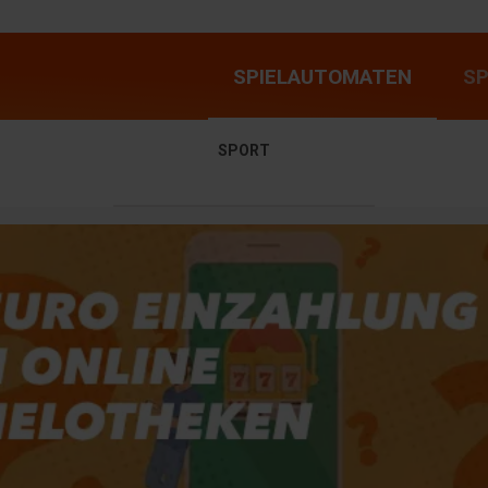
SPIELAUTOMATEN
S
SPORT