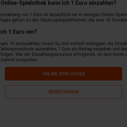
 Online-Spielothek kann ich 1 Euro einzahlen?
inzahlung von 1 Euro ist tatsächlich nur in wenigen Online-Spie
egas gehört zu den Glücksspielplattformen, die eine 1€ Einzahl
ich 1 Euro ein?
as 1€ einzuzahlen, musst du dich einfach einloggen, die Einza
 Zahlungsmethode auswählen, 1 Euro als Betrag eingeben und de
olgen. War der Einzahlungsprozess erfolgreich, ist dein Konto 
u kannst losspielen.
ONLINE SPIELOTHEK
REGISTRIEREN