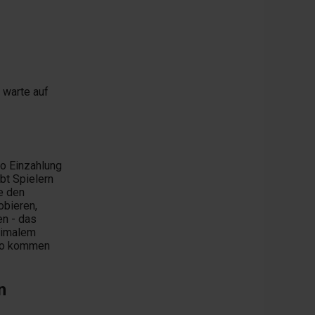
 warte auf
ro Einzahlung
bt Spielern
e den
obieren,
en - das
nimalem
Euro kommen
n