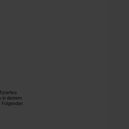
fiziertes
o in deinem
Im Folgenden