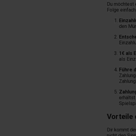
Du möchtest e
Folge einfach
Einzahl
den Mün
Entsch
Einzahl
1€ als 
als Ein
Führe 
Zahlung
Zahlung
Zahlun
erhältst
Spielsp
Vorteile
Dir kommt der
nicht den Sin