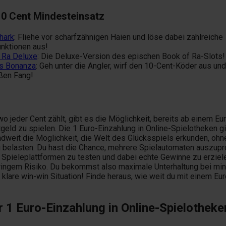
10 Cent Mindesteinsatz
hark
: Fliehe vor scharfzähnigen Haien und löse dabei zahlreiche
nktionen aus!
 Ra Deluxe
: Die Deluxe-Version des epischen Book of Ra-Slots!
s Bonanza
: Geh unter die Angler, wirf den 10-Cent-Köder aus und
ßen Fang!
 wo jeder Cent zählt, gibt es die Möglichkeit, bereits ab einem Eu
tgeld zu spielen. Die 1 Euro-Einzahlung in Online-Spielotheken gi
dweit die Möglichkeit, die Welt des Glücksspiels erkunden, ohn
 belasten. Du hast die Chance, mehrere Spielautomaten auszupr
Spieleplattformen zu testen und dabei echte Gewinne zu erziel
ringem Risiko. Du bekommst also maximale Unterhaltung bei mi
e klare win-win Situation! Finde heraus, wie weit du mit einem 
r 1 Euro-Einzahlung in Online-Spielotheke