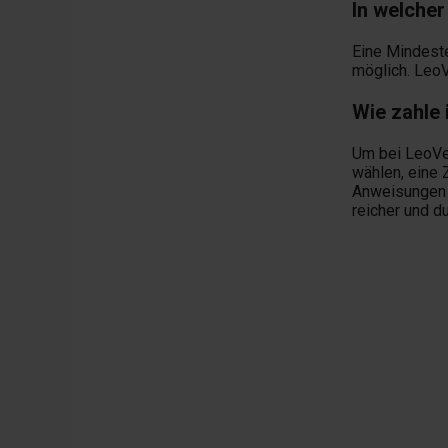
In welcher
Eine Mindeste
möglich. LeoV
Wie zahle 
Um bei LeoVeg
wählen, eine
Anweisungen f
reicher und d