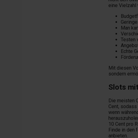
eine Vielzahl
Budgetf
Geringe
Man kan
Verschi
Testen 
Angebot
Echte G
Förderu
Mit diesen Vo
sondern ermög
Slots mi
Die meisten 
Cent, sodass 
wenn während 
herauszuholen
10 Cent pro R
Finde in den 
anbieten.