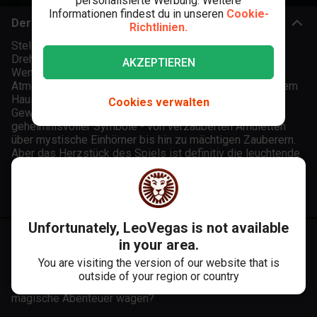
personalisierte Werbung. Weitere
Informationen findest du in unseren
Cookie-
Der magische Crystal Ball Slot
Richtlinien.
Stelle dir einen Ort vor, wo Magie real wird und jedes
Drehen an den Walzen deinem Schicksal eine neue
AKZEPTIEREN
Wendung geben kann. Genau diese faszinierende
Atmosphäre bietet der Crystal Ball
Spielautomat
aus dem
Hause Gamomat. Mit seinen 5 Walzen und 5 festen
Cookies verwalten
Gewinnlinien öffnet er das Tor zu einer Welt
geheimnisvoller Symbole - von verzauberten Amuletten
über mystische Einhörner bis hin zu mächtigen Zauberern.
Aber das Herzstück des Spiels ist definitiv die leuchtende
Kristallkugel, die nicht nur Freispiele auslöst, sondern auch
als Scatter und Wild-Symbol fungiert. Finde heraus, was der
Crystal Ball Slot für dich bereithält!
Unfortunately, LeoVegas is not available
Die Bonusfunktionen von Crystal Ball
in your area.
Crystal Ball von Gamomat funkelt mit Magie: Zwischen
You are visiting the version of our website that is
Einhörnern und Zaubertränken öffnet die Kristallkugel Türen
outside of your region or country
zu Boni und aufregenden Freispielen. Wirst du das
magische Abenteuer wagen?