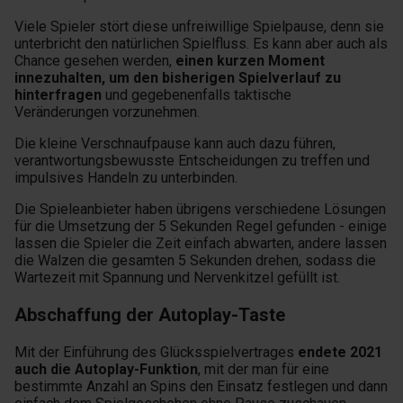
Viele Spieler stört diese unfreiwillige Spielpause, denn sie
unterbricht den natürlichen Spielfluss. Es kann aber auch als
Chance gesehen werden,
einen kurzen Moment
innezuhalten, um den bisherigen Spielverlauf zu
hinterfragen
und gegebenenfalls taktische
Veränderungen vorzunehmen.
Die kleine Verschnaufpause kann auch dazu führen,
verantwortungsbewusste Entscheidungen zu treffen und
impulsives Handeln zu unterbinden.
Die Spieleanbieter haben übrigens verschiedene Lösungen
für die Umsetzung der 5 Sekunden Regel gefunden - einige
lassen die Spieler die Zeit einfach abwarten, andere lassen
die Walzen die gesamten 5 Sekunden drehen, sodass die
Wartezeit mit Spannung und Nervenkitzel gefüllt ist.
Abschaffung der Autoplay-Taste
Mit der Einführung des Glücksspielvertrages
endete 2021
auch die Autoplay-Funktion
, mit der man für eine
bestimmte Anzahl an Spins den Einsatz festlegen und dann