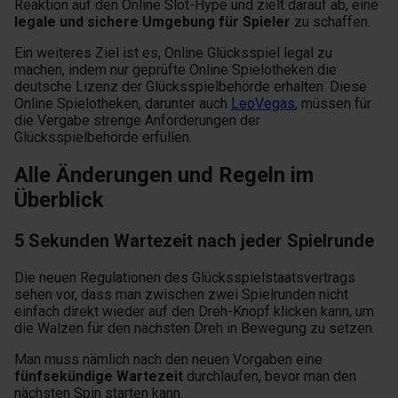
Reaktion auf den Online Slot-Hype und zielt darauf ab, eine
legale und sichere Umgebung für Spieler
zu schaffen.
Ein weiteres Ziel ist es, Online Glücksspiel legal zu
machen, indem nur geprüfte Online Spielotheken die
deutsche Lizenz der Glücksspielbehörde erhalten. Diese
Online Spielotheken, darunter auch
LeoVegas
, müssen für
die Vergabe strenge Anforderungen der
Glücksspielbehörde erfüllen.
Alle Änderungen und Regeln im
Überblick
5 Sekunden Wartezeit nach jeder Spielrunde
Die neuen Regulationen des Glücksspielstaatsvertrags
sehen vor, dass man zwischen zwei Spielrunden nicht
einfach direkt wieder auf den Dreh-Knopf klicken kann, um
die Walzen für den nächsten Dreh in Bewegung zu setzen.
Man muss nämlich nach den neuen Vorgaben eine
fünfsekündige Wartezeit
durchlaufen, bevor man den
nächsten Spin starten kann.