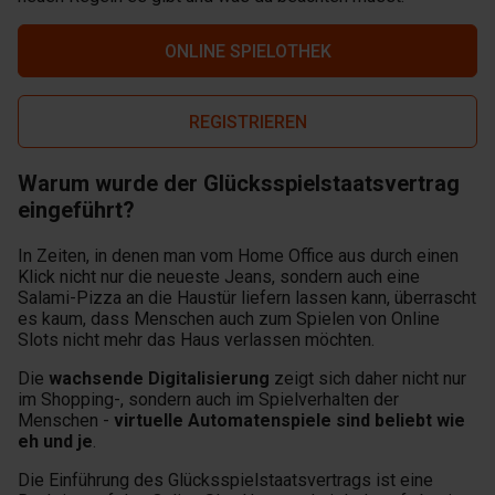
ONLINE SPIELOTHEK
REGISTRIEREN
Warum wurde der Glücksspielstaatsvertrag
eingeführt?
In Zeiten, in denen man vom Home Office aus durch einen
Klick nicht nur die neueste Jeans, sondern auch eine
Salami-Pizza an die Haustür liefern lassen kann, überrascht
es kaum, dass Menschen auch zum Spielen von Online
Slots nicht mehr das Haus verlassen möchten.
Die
wachsende Digitalisierung
zeigt sich daher nicht nur
im Shopping-, sondern auch im Spielverhalten der
Menschen -
virtuelle Automatenspiele sind beliebt wie
eh und je
.
Die Einführung des Glücksspielstaatsvertrags ist eine