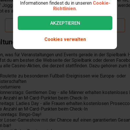
Informationen findest du in unseren
Cookie-
auf Jogginghosen, Kopfbedeckungen oder Shorts verzichtet werde
Richtlinien.
bt es an der Rezeption eine Garderobe.
AKZEPTIEREN
REGISTRIEREN
Cookies verwalten
ltungen und Events im Casino Halle
n, was für Veranstaltungen und Events gerade in der Spielbank H
rufst du am besten die Webseite der Spielbank oder deren Faceb
du alle Casino-Aktien, die derzeit stattfinden. Dazu gehören zum B
 Roulette zu besonderen Fußball-Ereignissen wie Europa- oder
sterschaften
xturniere
onnerstags: Gentlemen Day - alle Männer erhalten kostenloses B
e Anzahl an M-Card-Punkten beim Check-In
reitags: Ladies Day - alle Frauen erhalten kostenlosen Prosecco
e Anzahl an M-Card-Punkten beim Check-In
onntags: Bingo-Day!
or Loser-Gameshow mit der Chance auf einen garantierten Ges
n bar!