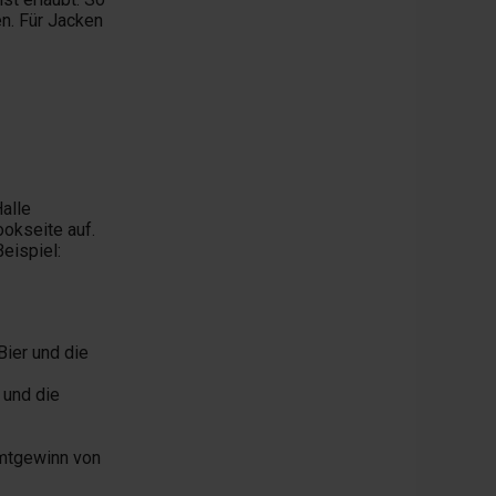
n. Für Jacken
alle
ookseite auf.
eispiel:
ier und die
 und die
amtgewinn von