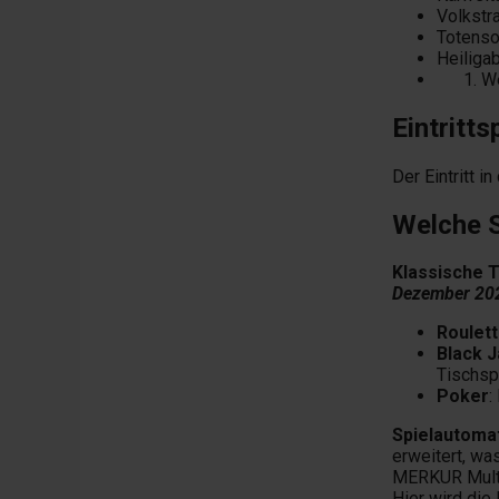
Volkstr
Totenso
Heiliga
We
Eintritts
Der Eintritt 
Welche S
Klassische T
Dezember 20
Roulet
Black 
Tischsp
Poker
:
Spielautoma
erweitert, w
MERKUR Multi
Hier wird die