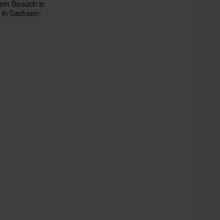
ein Besuch in
n in Sachsen-