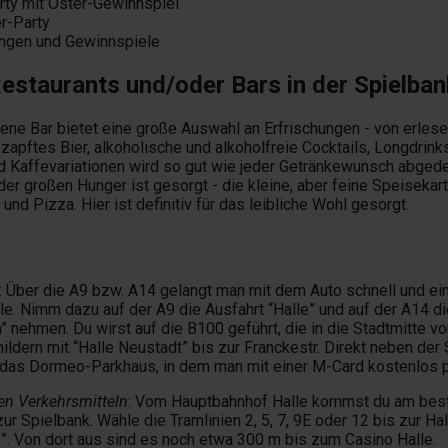
rty mit Oster-Gewinnspiel
er-Party
ngen und Gewinnspiele
Restaurants und/oder Bars in der Spielban
ene Bar bietet eine große Auswahl an Erfrischungen - von erles
ezapftes Bier, alkoholische und alkoholfreie Cocktails, Longdrinks
d Kaffevariationen wird so gut wie jeder Getränkewunsch abgede
der großen Hunger ist gesorgt - die kleine, aber feine Speisekart
nd Pizza. Hier ist definitiv für das leibliche Wohl gesorgt.
: Über die A9 bzw. A14 gelangt man mit dem Auto schnell und ei
lle. Nimm dazu auf der A9 die Ausfahrt “Halle” und auf der A14 d
 nehmen. Du wirst auf die B100 geführt, die in die Stadtmitte von
ildern mit “Halle Neustadt” bis zur Franckestr. Direkt neben der
h das Dormeo-Parkhaus, in dem man mit einer M-Card kostenlos 
hen Verkehrsmitteln
: Vom Hauptbahnhof Halle kommst du am best
ur Spielbank. Wähle die Tramlinien 2, 5, 7, 9E oder 12 bis zur Hal
”. Von dort aus sind es noch etwa 300 m bis zum Casino Halle.