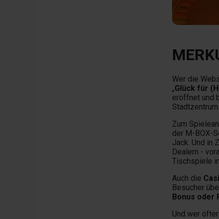
MERKU
Wer die Webs
„
Glück für (H
eröffnet und 
Stadtzentrum
Zum Spielea
der M-BOX-Ser
Jack. Und in 
Dealern - vo
Tischspiele in
Auch die
Cas
Besucher über
Bonus oder 
Und wer öfter