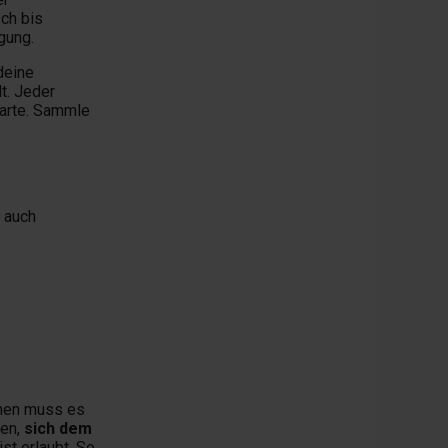
sch bis
gung.
deine
t. Jeder
Karte. Sammle
 auch
amen muss es
sen,
sich dem
 ist erlaubt. So