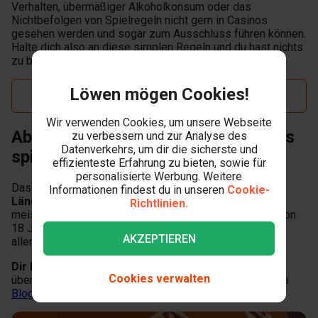
Verhalten, übermäßiger Alkoholkonsum oder das
Nichtbefolgen von Spielregeln nicht gern in Casinos
gesehen werden und sogar zum Ausschluss führen können.
Halte dich also an diese simplen Regeln und du hast nichts
zu befürchten.
Löwen mögen Cookies!
REGISTRIEREN
Wir verwenden Cookies, um unsere Webseite
Ab welchem Alter darf ich in Casinos
zu verbessern und zur Analyse des
Datenverkehrs, um dir die sicherste und
spielen?
effizienteste Erfahrung zu bieten, sowie für
personalisierte Werbung. Weitere
Das Mindestalter für den Zutritt zu Spielbanken ist
Informationen findest du in unseren
Cookie-
Ländersache
und nicht bundeseinheitlich geregelt. Die
Richtlinien.
meisten Bundesländer sehen jedoch ein Mindestalter von
18 Jahren vor. Bayern und Baden-Württemberg haben
AKZEPTIEREN
allerdings ein Mindestalter von 21 Jahren festgelegt.
Dir hat dieser Artikel gefallen
? Dann lies gerne mehr
Cookies verwalten
über
Alle Spielbanken und Spielhallen in Deutschland
im
Blog der LeoVegas Online Spielothek
!