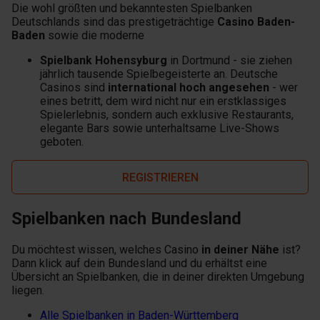
Die wohl größten und bekanntesten Spielbanken
Deutschlands sind das prestigeträchtige
Casino Baden-
Baden
sowie die moderne
Spielbank Hohensyburg
in Dortmund - sie ziehen
jährlich tausende Spielbegeisterte an. Deutsche
Casinos sind
international hoch angesehen
- wer
eines betritt, dem wird nicht nur ein erstklassiges
Spielerlebnis, sondern auch exklusive Restaurants,
elegante Bars sowie unterhaltsame Live-Shows
geboten.
REGISTRIEREN
Spielbanken nach Bundesland
Du möchtest wissen, welches Casino
in deiner Nähe
ist?
Dann klick auf dein Bundesland und du erhältst eine
Übersicht an Spielbanken, die in deiner direkten Umgebung
liegen.
Alle Spielbanken in Baden-Württemberg