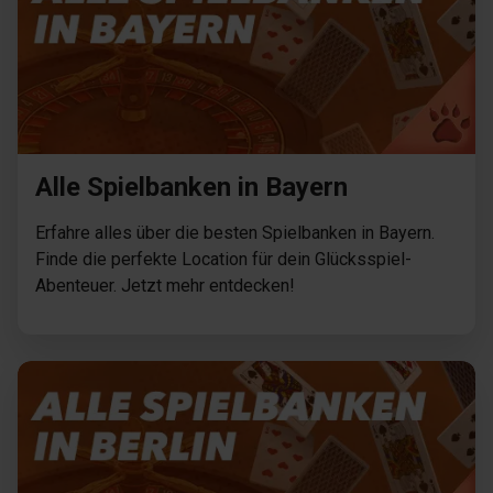
Alle Spielbanken in Bayern
Erfahre alles über die besten Spielbanken in Bayern.
Finde die perfekte Location für dein Glücksspiel-
Abenteuer. Jetzt mehr entdecken!