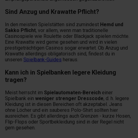
Sind Anzug und Krawatte Pflicht?
In den meisten Spielstätten sind zumindest
Hemd und
Sakko Pflicht
, vor allem, wenn man traditionelle
Casinospiele wie Roulette oder Blackjack spielen möchte.
Eine Krawatte wird gerne gesehen und wird in vielen
prestigeträchtigen Casinos sogar erwartet. Ob Anzug und
Krawatte allerdings obligatorisch sind, findest du in
unseren
Spielbank-Guides
heraus.
Kann ich in Spielbanken legere Kleidung
tragen?
Meist herrscht im
Spielautomaten-Bereich
einer
Spielbank ein
weniger strenger Dresscode
, d. h. legere
Kleidung ist in diesen Bereichen oft akzeptabel. Jeans
ohne Löcher und ein sauberes Polo-Shirt sollten hier
ausreichen. Es gibt allerdings auch Grenzen - kurze Hosen,
Flip-Flops oder Sportbekleidung sind in der Regel nicht
gern gesehen.