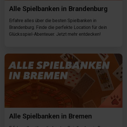
Alle Spielbanken in Brandenburg
Erfahre alles über die besten Spielbanken in
Brandenburg. Finde die perfekte Location für dein
Glücksspiel-Abenteuer. Jetzt mehr entdecken!
Alle Spielbanken in Bremen