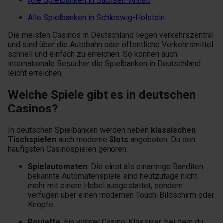
Alle Spielbanken in Sachsen-Anhalt
Alle Spielbanken in Schleswig-Holstein
Die meisten Casinos in Deutschland liegen verkehrszentral
und sind über die Autobahn oder öffentliche Verkehrsmittel
schnell und einfach zu erreichen. So können auch
internationale Besucher die Spielbanken in Deutschland
leicht erreichen.
Welche Spiele gibt es in deutschen
Casinos?
In deutschen Spielbanken werden neben
klassischen
Tischspielen
auch moderne
Slots
angeboten. Du den
häufigsten Casinospielen gehören:
Spielautomaten
: Die einst als einarmige Banditen
bekannte Automatenspiele sind heutzutage nicht
mehr mit einem Hebel ausgestattet, sondern
verfügen über einen modernen Touch-Bildschirm oder
Knöpfe.
Roulette
: Ein wahrer Casino-Klassiker, bei dem du