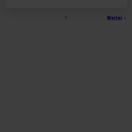
1
Weiter