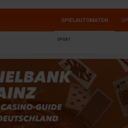
SPIELAUTOMATEN
S
SPORT