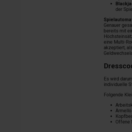
Blackja
der Spi
Spielautoma
Genauer ges
bereits mit 
Höchsteinsät
eine Multi-R
akzeptiert, a
Geldwechselau
Dressco
Es wird daru
individuelle 
Folgende Klei
Arbeits
Ärmellö
Kopfbe
Offene 