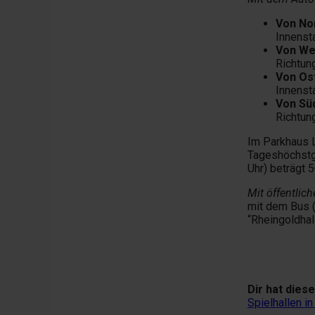
Von No
Innensta
Von We
Richtun
Von Os
Innensta
Von Sü
Richtun
Im Parkhaus L
Tageshöchstge
Uhr) beträgt 5
Mit öffentlic
mit dem Bus (
“Rheingoldhal
Dir hat diese
Spielhallen i