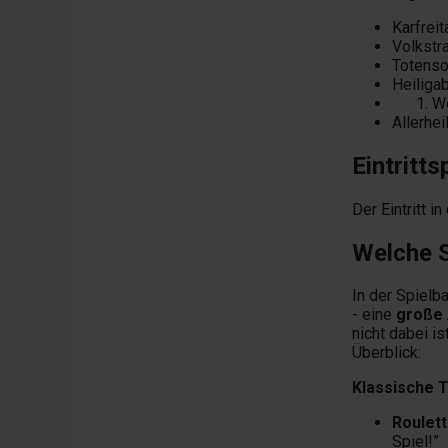
Karfreit
Volkstr
Totenso
Heiliga
We
Allerhe
Eintritts
Der Eintritt i
Welche S
In der Spielb
- eine
große 
nicht dabei i
Überblick:
Klassische T
Roulet
Spiel!”