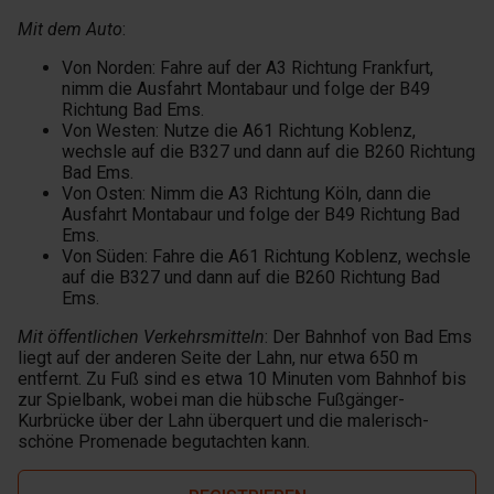
Mit dem Auto
:
Von Norden: Fahre auf der A3 Richtung Frankfurt,
nimm die Ausfahrt Montabaur und folge der B49
Richtung Bad Ems.
Von Westen: Nutze die A61 Richtung Koblenz,
wechsle auf die B327 und dann auf die B260 Richtung
Bad Ems.
Von Osten: Nimm die A3 Richtung Köln, dann die
Ausfahrt Montabaur und folge der B49 Richtung Bad
Ems.
Von Süden: Fahre die A61 Richtung Koblenz, wechsle
auf die B327 und dann auf die B260 Richtung Bad
Ems.
Mit öffentlichen Verkehrsmitteln
: Der Bahnhof von Bad Ems
liegt auf der anderen Seite der Lahn, nur etwa 650 m
entfernt. Zu Fuß sind es etwa 10 Minuten vom Bahnhof bis
zur Spielbank, wobei man die hübsche Fußgänger-
Kurbrücke über der Lahn überquert und die malerisch-
schöne Promenade begutachten kann.