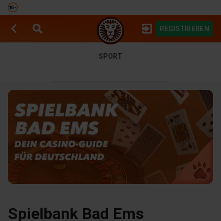
REGISTRIEREN
SPIELAUTOMATEN
SPORTWETTEN
SPORT
Spielbank Bad Ems