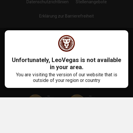
Datenschutzrichtlinien
Stellenangebote
Erklärung zur Barrierefreiheit
Blog
Folge uns auf
:
Unfortunately, LeoVegas is not available
in your area.
You are visiting the version of our website that is
outside of your region or country
Mehr Als 10 Jahre Erfahrung