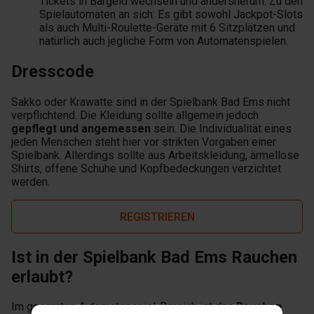
Tickets in Bargeld wechseln und andersherum. Zu den
Spielautomaten an sich: Es gibt sowohl Jackpot-Slots
als auch Multi-Roulette-Geräte mit 6 Sitzplätzen und
natürlich auch jegliche Form von Automatenspielen.
Dresscode
Sakko oder Krawatte sind in der Spielbank Bad Ems nicht
verpflichtend. Die Kleidung sollte allgemein jedoch
gepflegt und angemessen
sein. Die Individualität eines
jeden Menschen steht hier vor strikten Vorgaben einer
Spielbank. Allerdings sollte aus Arbeitskleidung, ärmellose
Shirts, offene Schuhe und Kopfbedeckungen verzichtet
werden.
REGISTRIEREN
Ist in der Spielbank Bad Ems Rauchen
erlaubt?
Im gesamten Automatenspiel-Bereich ist das
Rauchen