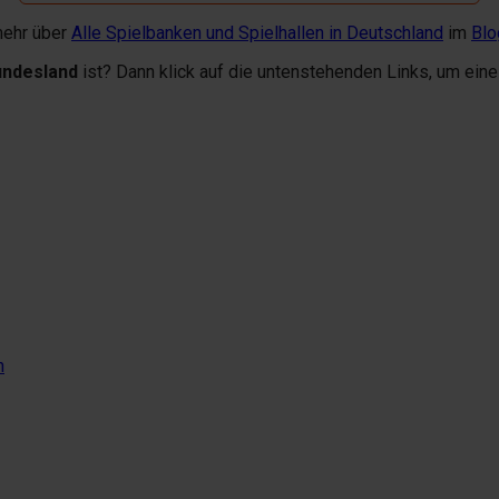
mehr über
Alle Spielbanken und Spielhallen in Deutschland
im
Blo
undesland
ist? Dann klick auf die untenstehenden Links, um ein
n