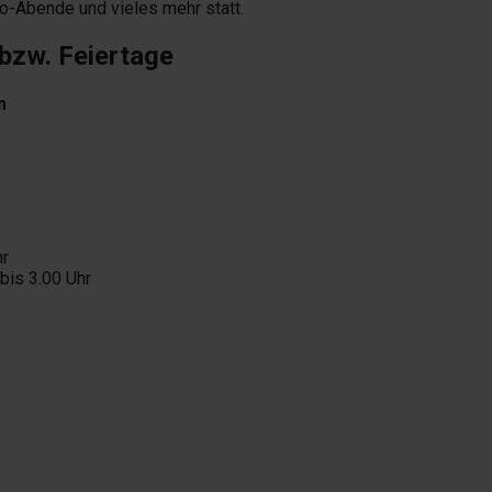
ngo-Abende und vieles mehr statt.
bzw. Feiertage
m
hr
bis 3.00 Uhr