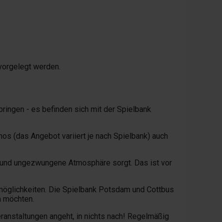
 vorgelegt werden.
ringen - es befinden sich mit der Spielbank
os (das Angebot variiert je nach Spielbank) auch
e und ungezwungene Atmosphäre sorgt. Das ist vor
lmöglichkeiten. Die Spielbank Potsdam und Cottbus
en möchten.
eranstaltungen angeht, in nichts nach! Regelmäßig