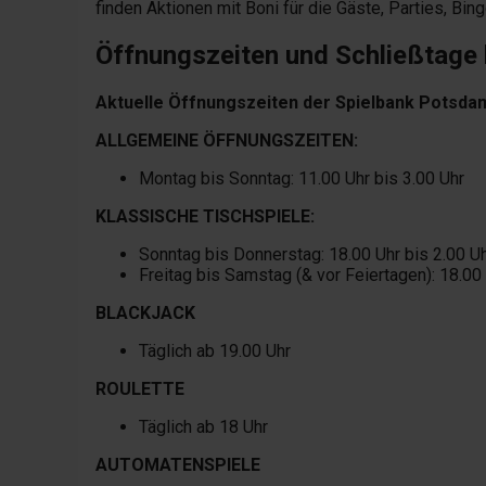
finden Aktionen mit Boni für die Gäste, Parties, Bi
Öffnungszeiten und Schließtage 
Aktuelle Öffnungszeiten der Spielbank Potsda
ALLGEMEINE ÖFFNUNGSZEITEN:
Montag bis Sonntag: 11.00 Uhr bis 3.00 Uhr
KLASSISCHE TISCHSPIELE:
Sonntag bis Donnerstag: 18.00 Uhr bis 2.00 U
Freitag bis Samstag (& vor Feiertagen): 18.00 
BLACKJACK
Täglich ab 19.00 Uhr
ROULETTE
Täglich ab 18 Uhr
AUTOMATENSPIELE