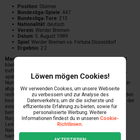
Position
: Stürmer
Bundesliga-Spiele
: 447
Bundesliga-Tore
: 213
Nationalität
: deutsch
Verein
: Werder Bremen
Datum
: 5. August 1989
Spiel
: Werder Bremen vs. Fortuna Düsseldorf
Ergebnis
: 2:2
Manfred Burgsmüller
war ein klassischer Torjäger und
blieb mit seinem Torinstinkt bis ins hohe Fußballalter
treffsicher. Seine Karriere begann bei Rot-Weiss Essen,
Löwen mögen Cookies!
später spielte er für Borussia Dortmund, den 1. FC
Nürnberg und Werder Bremen. Sein letzter Treffer war ein
abgeklärter Kopfball nach einer präzisen Flanke von der
Wir verwenden Cookies, um unsere Webseite
rechten Seite. Mit
213 Bundesliga-Toren
gehört er zu den
zu verbessern und zur Analyse des
besten Torjägern aller Zeiten und steht auf dem 5. Platz der
Datenverkehrs, um dir die sicherste und
ewigen Torjägerliste der Bundesliga. Trotz seiner
effizienteste Erfahrung zu bieten, sowie für
bemerkenswerten Leistungen in der Bundesliga konnte
personalisierte Werbung. Weitere
Burgsmüller sich international nie richtig durchsetzen.
Informationen findest du in unseren
Cookie-
Lediglich 3 Länderspiele für die deutsche
Richtlinien.
Nationalmannschaft stehen in seiner Bilanz. Ein Grund
hierfür ist die starke Konkurrenz auf der Mittelstürmer-
AKZEPTIEREN