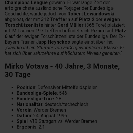
Champions League
gewann. Er war lange Zeit der
erfolgreichste ausländische Torjäger der Bundesliga-
Geschichte, wurde jedoch von
Robert Lewandowski
abgelöst, der mit
312 Treffern
auf
Platz 2
der
ewigen
Torschützenliste
hinter
Gerd Müller
(365 Tore) platziert
ist. Mit seinen 197 Treffern befindet sich Pizarro auf
Platz
6
auf der ewigen Torschützenliste der Bundesliga. Der Ex-
Bayern-Trainer
Jupp Heynckes
sagte einst über ihn:
„
Claudio ist ein Stürmer von außergewöhnlicher Klasse. Er
hat sich über Jahrzehnte auf höchstem Niveau gehalten
.“
Mirko Votava - 40 Jahre, 3 Monate,
30 Tage
Position
: Defensiver Mittelfeldspieler
Bundesliga-Spiele
: 546
Bundesliga-Tore
: 28
Nationalität
: deutsch/tschechisch
Verein
: Werder Bremen
Datum
: 24. August 1996
Spiel
: VfB Stuttgart vs. Werder Bremen
Ergebnis
: 2:1