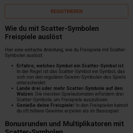
REGISTRIEREN
Wie du mit Scatter-Symbolen
Freispiele auslöst
Hier eine einfache Anleitung, wie du Freispiele mit Scatter-
Symbolen auslöst:
Erfahre, welches Symbol ein Scatter-Symbol ist
.
In der Regel ist das Scatter-Symbol ein Symbol, das
sich von den regulären Gewinn-Symbolen des Spiels
unterscheidet.
Lande drei oder mehr Scatter-Symbole auf den
Walzen
. Die meisten Spielautomaten erfordern drei
Scatter-Symbole, um Freispiele auszulösen.
Genieße deine Freispiele
! In den Freispielen kannst
du oft höhere Gewinne erzielen als im Basisspiel.
Bonusrunden und Multiplikatoren mit
Scatter-Symbolen