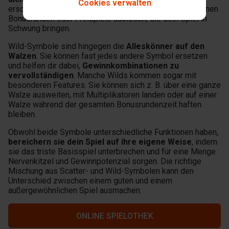
Cookies verwalten
erscheinen. Mindestens drei davon auf den Walzen können
Bonusrunden oder Freispiele auslösen, die dein Spiel in
Schwung bringen.
Wild-Symbole sind hingegen die
Alleskönner auf den
Walzen
. Sie können fast jedes andere Symbol ersetzen
und helfen dir dabei,
Gewinnkombinationen zu
vervollständigen
. Manche Wilds kommen sogar mit
besonderen Features. Sie können sich z. B. über eine ganze
Walze ausweiten, mit Multiplikatoren landen oder auf einer
Walze während der gesamten Bonusrundenzeit haften
bleiben.
Obwohl beide Symbole unterschiedliche Funktionen haben,
bereichern sie dein Spiel auf ihre eigene Weise
, indem
sie das triste Basisspiel unterbrechen und für eine Menge
Nervenkitzel und Gewinnpotenzial sorgen. Die richtige
Mischung aus Scatter- und Wild-Symbolen kann den
Unterschied zwischen einem guten und einem
außergewöhnlichen Spiel ausmachen.
ONLINE SPIELOTHEK