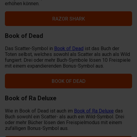
erhöhen können.
RAZOR SHARK
Book of Dead
Das Scatter-Symbol in
Book of Dead
ist das Buch der
Toten selbst, welches sowohl als Scatter als auch als Wild
fungiert. Drei oder mehr Buch-Symbole lösen 10 Freispiele
mit einem expandierenden Bonus-Symbol aus.
BOOK OF DEAD
Book of Ra Deluxe
Wie in Book of Dead ist auch im
Book of Ra Deluxe
das
Buch sowohl ein Scatter- als auch ein Wild-Symbol. Drei
oder mehr Bücher lösen den Freispielmodus mit einem
zufälligen Bonus-Symbol aus.