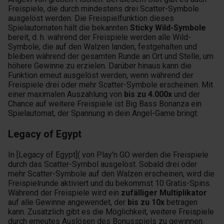
Freispiele, die durch mindestens drei Scatter-Symbole
ausgelöst werden. Die Freispielfunktion dieses
Spielautomaten hält die bekannten
Sticky Wild-Symbole
bereit, d. h. während der Freispiele werden alle Wild-
Symbole, die auf den Walzen landen, festgehalten und
bleiben während der gesamten Runde an Ort und Stelle, um
höhere Gewinne zu erzielen. Darüber hinaus kann die
Funktion erneut ausgelöst werden, wenn während der
Freispiele drei oder mehr Scatter-Symbole erscheinen. Mit
einer maximalen Auszahlung von
bis zu 4.000x
und der
Chance auf weitere Freispiele ist Big Bass Bonanza ein
Spielautomat, der Spannung in dein Angel-Game bringt.
Legacy of Egypt
In [Legacy of Egypt]( von Play'n GO werden die Freispiele
durch das Scatter-Symbol ausgelöst. Sobald drei oder
mehr Scatter-Symbole auf den Walzen erscheinen, wird die
Freispielrunde aktiviert und du bekommst 10 Gratis-Spins.
Während der Freispiele wird ein
zufälliger Multiplikator
auf alle Gewinne angewendet, der
bis zu 10x
betragen
kann. Zusätzlich gibt es die Möglichkeit, weitere Freispiele
durch erneutes Auslösen des Bonusspiels zu gewinnen.