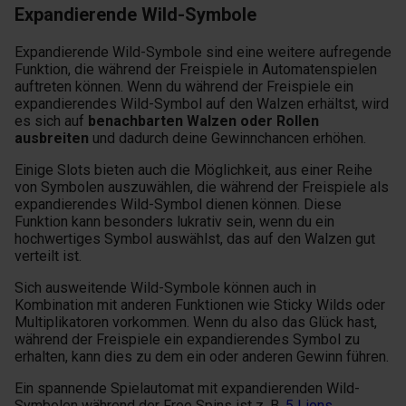
Expandierende Wild-Symbole
Expandierende Wild-Symbole sind eine weitere aufregende
Funktion, die während der Freispiele in Automatenspielen
auftreten können. Wenn du während der Freispiele ein
expandierendes Wild-Symbol auf den Walzen erhältst, wird
es sich auf
benachbarten Walzen oder Rollen
ausbreiten
und dadurch deine Gewinnchancen erhöhen.
Einige Slots bieten auch die Möglichkeit, aus einer Reihe
von Symbolen auszuwählen, die während der Freispiele als
expandierendes Wild-Symbol dienen können. Diese
Funktion kann besonders lukrativ sein, wenn du ein
hochwertiges Symbol auswählst, das auf den Walzen gut
verteilt ist.
Sich ausweitende Wild-Symbole können auch in
Kombination mit anderen Funktionen wie Sticky Wilds oder
Multiplikatoren vorkommen. Wenn du also das Glück hast,
während der Freispiele ein expandierendes Symbol zu
erhalten, kann dies zu dem ein oder anderen Gewinn führen.
Ein spannende Spielautomat mit expandierenden Wild-
Symbolen während der Free Spins ist z. B.
5 Lions