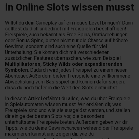
in Online Slots wissen musst
Willst du dein Gameplay auf ein neues Level bringen? Dann
solltest du dich unbedingt mit Freispielen beschäftigen!
Freispiele, auch bekannt als Free Spins, Gratisdrehungen
oder Bonus Spins, bieten nicht nur die Chance auf höhere
Gewinne, sondern sind auch eine Quelle für viel
Unterhaltung. Sie können dich mit verschiedenen
zusätzlichen Features überraschen, wie zum Beispiel
Multiplikatoren, Sticky Wilds oder expandierenden
Symbolen
. Dadurch wird jedes Freispiel zu einem neuen
Abenteuer. Außerdem bieten Freispiele eine willkommene
Abwechslung vom Basisspiel und können dafür sorgen,
dass du noch tiefer in die Welt des Slots eintauchst.
In diesem Artikel erfährst du alles, was du über Freispiele
in Spielautomaten wissen musst. Wir erklären dir, was
Freispiele sind und wie sie ausgelöst werden, und stellen
dir einige der besten Slots vor, die besonders
unterhaltsame Freispiele bieten. Außerdem geben wir dir
Tipps, wie du deine Gewinnchancen während der Freispiele
maximieren kannst und zeigen dir, wie du