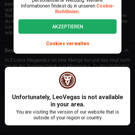
personalisierte Werbung. Weitere
betragen kann. Halte Ausschau nach purzelnden Walzen
Informationen findest du in unseren
Cookie-
und Joker-Multiplikatoren, die die Auszahlungen im
Richtlinien.
Basisspiel um das bis zu 40-fache erhöhen können. Wenn
du die Freispielfunktion auslöst, kannst du aus einer Reihe
AKZEPTIEREN
von Freispielen und Wild-Multiplikator-Kombinationen
wählen.
Cookies verwalten
Besondere Funktionen von 5 Lions MEGAWAYS
In 5 Lions Megaways ist eine Menge los und das liegt nicht
nur an der Spielmechanik von Megaways. Zu den Highlights
der 5 Bonusfunktionen gehören Wild-Multiplikatoren, die
die Auszahlungen im Basisspiel um das bis zu 40-fache
erhöhen können, sowie eine Freispielrunde, in der du
auswählen kannst, welche Wild-Multiplikatoren aktiv sind.
Wild-Multiplikatoren treten in Freispielen immer dann auf,
Unfortunately, LeoVegas is not available
wenn ein Wild-Symbol in einer Gewinnkombination
in your area.
enthalten ist. In diesem Fall wird ein zufälliger Multiplikator
aus den 3 möglichen Optionen auf den gesamten Gewinn
You are visiting the version of our website that is
angewendet. Außerdem können die Spieler die Anzahl ihrer
outside of your region or country
Freispiele mit weiteren Scatter-Symbolen aufstocken.