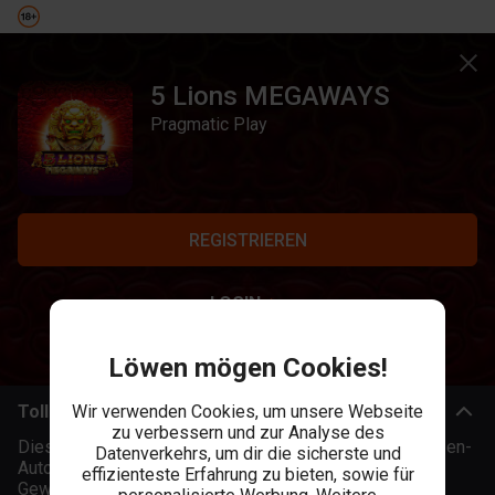
5 Lions MEGAWAYS
Pragmatic Play
REGISTRIEREN
LOGIN
Löwen mögen Cookies!
Tolle Gewinne mit 5 Lions MEGAWAYS einheimsen
Wir verwenden Cookies, um unsere Webseite
zu verbessern und zur Analyse des
Diese virtuelle Reise nach Asien wird auf einem 6-Walzen-
Datenverkehrs, um dir die sicherste und
Automaten gespielt, bei dem die Anzahl der
effizienteste Erfahrung zu bieten, sowie für
Gewinnmöglichkeiten bei jedem Dreh bis zu 117.649