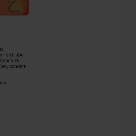
as
n, sich über
tionen zu
cher, sondern
ach