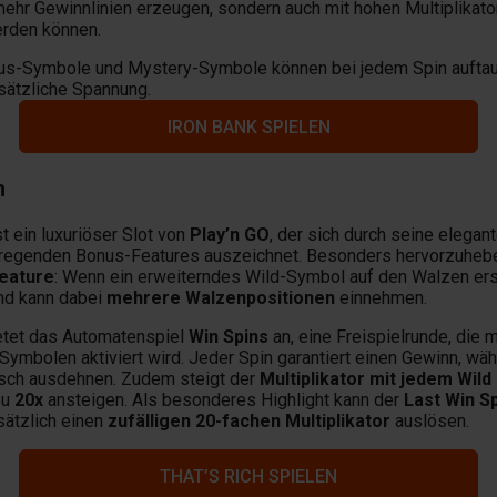
 mehr Gewinnlinien erzeugen, sondern auch mit hohen Multiplikato
erden können.
nus-Symbole und Mystery-Symbole können bei jedem Spin aufta
sätzliche Spannung.
IRON BANK SPIELEN
h
t ein luxuriöser Slot von
Play’n GO
, der sich durch seine elega
fregenden Bonus-Features auszeichnet. Besonders hervorzuhebe
Feature
: Wenn ein erweiterndes Wild-Symbol auf den Walzen ers
nd kann dabei
mehrere Walzenpositionen
einnehmen.
ietet das Automatenspiel
Win Spins
an, eine Freispielrunde, die m
Symbolen aktiviert wird. Jeder Spin garantiert einen Gewinn, wä
isch ausdehnen. Zudem steigt der
Multiplikator mit jedem Wild
zu
20x
ansteigen. Als besonderes Highlight kann der
Last Win S
sätzlich einen
zufälligen 20-fachen Multiplikator
auslösen.
THAT’S RICH SPIELEN