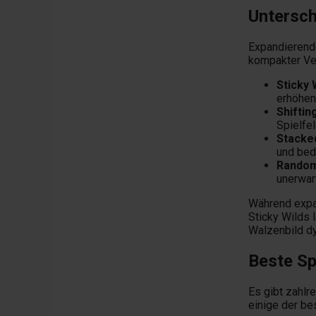
Untersch
Expandierende
kompakter Ve
Sticky 
erhöhen
Shiftin
Spielfe
Stacke
und bed
Random
unerwar
Während expan
Sticky Wilds 
Walzenbild d
Beste Sp
Es gibt zahlr
einige der be