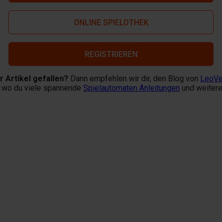
ONLINE SPIELOTHEK
REGISTRIEREN
r Artikel gefallen?
Dann empfehlen wir dir, den Blog von
LeoV
, wo du viele spannende
Spielautomaten Anleitungen
und weitere