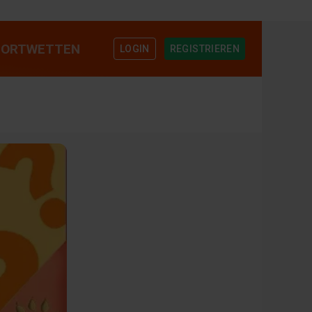
PORTWETTEN
REGISTRIEREN
LOGIN