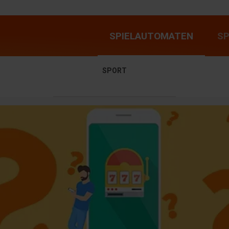
SPIELAUTOMATEN
S
SPORT