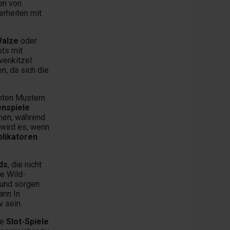
en von
erheiten mit
alze
oder
ots mit
venkitzel.
n, da sich die
mten Mustern
nspiele
hnen, während
wird es, wenn
plikatoren
ds
, die nicht
e Wild-
und sorgen
ann In
v sein.
ne
Slot-Spiele