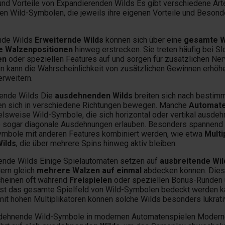
nd Vorteile von Expandierenden Wilds Es gibt verschiedene Art
n Wild-Symbolen, die jeweils ihre eigenen Vorteile und Besond
nde Wilds
Erweiternde Wilds
können sich über eine
gesamte W
 Walzenpositionen
hinweg erstrecken. Sie treten häufig bei Sl
en
oder speziellen Features auf und sorgen für zusätzlichen Ner
n kann die Wahrscheinlichkeit von zusätzlichen Gewinnen erhöhe
erweitern.
nde Wilds Die
ausdehnenden Wilds
breiten sich nach bestim
en sich in verschiedene Richtungen bewegen. Manche
Automate
elsweise Wild-Symbole, die sich horizontal oder vertikal ausde
e sogar diagonale Ausdehnungen erlauben. Besonders spannend 
ymbole mit anderen Features kombiniert werden, wie etwa
Multi
Wilds
, die über mehrere Spins hinweg aktiv bleiben.
nde Wilds Einige Spielautomaten setzen auf
ausbreitende Wil
dern gleich
mehrere Walzen auf einmal
abdecken können. Dies
heinen oft während
Freispielen
oder speziellen Bonus-Runden 
ast das gesamte Spielfeld von Wild-Symbolen bedeckt werden k
it hohen Multiplikatoren können solche Wilds besonders lukrati
dehnende Wild-Symbole in modernen Automatenspielen Moder