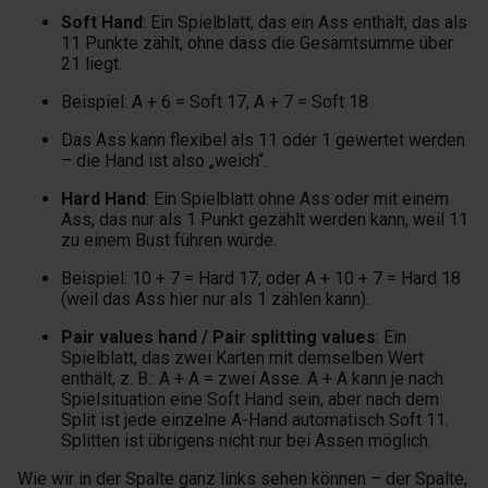
Soft Hand
: Ein Spielblatt, das ein Ass enthält, das als
11 Punkte zählt, ohne dass die Gesamtsumme über
21 liegt.
Beispiel: A + 6 = Soft 17, A + 7 = Soft 18
Das Ass kann flexibel als 11 oder 1 gewertet werden
– die Hand ist also „weich“.
Hard Hand
: Ein Spielblatt ohne Ass oder mit einem
Ass, das nur als 1 Punkt gezählt werden kann, weil 11
zu einem Bust führen würde.
Beispiel: 10 + 7 = Hard 17, oder A + 10 + 7 = Hard 18
(weil das Ass hier nur als 1 zählen kann).
Pair values hand / Pair splitting values
: Ein
Spielblatt, das zwei Karten mit demselben Wert
enthält, z. B.: A + A = zwei Asse. A + A kann je nach
Spielsituation eine Soft Hand sein, aber nach dem
Split ist jede einzelne A-Hand automatisch Soft 11.
Splitten ist übrigens nicht nur bei Assen möglich.
Wie wir in der Spalte ganz links sehen können – der Spalte,