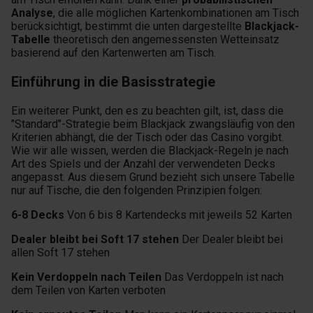
Analyse
, die alle möglichen Kartenkombinationen am Tisch
berücksichtigt, bestimmt die unten dargestellte
Blackjack-
Tabelle
theoretisch den angemessensten Wetteinsatz
basierend auf den Kartenwerten am Tisch.
Einführung in die Basisstrategie
Ein weiterer Punkt, den es zu beachten gilt, ist, dass die
"Standard"-Strategie beim Blackjack zwangsläufig von den
Kriterien abhängt, die der Tisch oder das Casino vorgibt.
Wie wir alle wissen, werden die Blackjack-Regeln je nach
Art des Spiels und der Anzahl der verwendeten Decks
angepasst. Aus diesem Grund bezieht sich unsere Tabelle
nur auf Tische, die den folgenden Prinzipien folgen:
6-8 Decks
Von 6 bis 8 Kartendecks mit jeweils 52 Karten
Dealer bleibt bei Soft 17 stehen
Der Dealer bleibt bei
allen Soft 17 stehen
Kein Verdoppeln nach Teilen
Das Verdoppeln ist nach
dem Teilen von Karten verboten