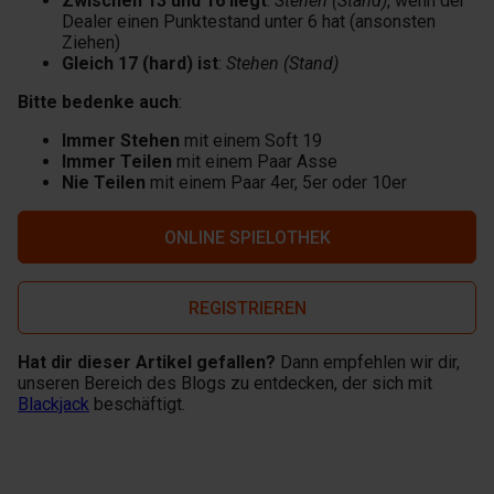
Zwischen 13 und 16 liegt
:
Stehen (Stand)
, wenn der
Dealer einen Punktestand unter 6 hat (ansonsten
Ziehen)
Gleich 17 (hard) ist
:
Stehen (Stand)
Bitte bedenke auch
:
Immer Stehen
mit einem Soft 19
Immer Teilen
mit einem Paar Asse
Nie Teilen
mit einem Paar 4er, 5er oder 10er
ONLINE SPIELOTHEK
REGISTRIEREN
Hat dir dieser Artikel gefallen?
Dann empfehlen wir dir,
unseren Bereich des Blogs zu entdecken, der sich mit
Blackjack
beschäftigt.