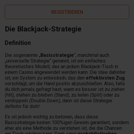
REGISTRIEREN
Die Blackjack-Strategie
Definition
Die sogenannte „
Basisstrategie
“, manchmal auch
„universelle Strategie“ genannt, ist ein einfaches
theoretisches Modell, das an jedem Blackjack-Tisch in
einem Casino angewendet werden kann. Die Idee dahinter
ist, ein System zu entwickeln, das den
effektivsten Zug
vorschlägt, um die Hand positiv abzuschließen. Also, falls
du dich jemals gefragt hast, wann es besser ist zu
ziehen
(Hit)
, stehen zu
bleiben (Stand)
, zu
teilen (Split)
oder zu
verdoppeln (Double Down)
, dann ist diese Strategie
definitiv für dich!
Es ist jedoch wichtig zu betonen, dass diese
Basisstrategie keinen 100%igen Gewinn garantiert, sondern
eher als eine Methode zu verstehen ist, die die Chancen
am Tisch erhöhen kann. Dank einer
probabilistischen