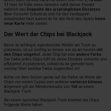
11
hast. Im Falle eines Gewinns zahlt dieser Einsatz
natürlich das
Doppelte des ursprünglichen Einsatzes
.
Aber Vorsicht! Sobald du dich für das Verdoppeln
entschieden hast, kannst du für den Rest des Spiels
keine
neue Karte
mehr ziehen.
Der Wert der Chips bei Blackjack
Bevor du anfängst, irgendwelche Wetten am Tisch zu
platzieren, ist es wichtig zu lernen, wie du am besten
mit
den Chips umgehst
. Jeder Chip hat eine
andere Farbe
.
Die Farbe jedes Chips hilft dir, deine Einsätze schneller und
effizienter zu platzieren, sobald du dir gemerkt hast,
welcher Wert welcher Farbe zugeordnet ist!
Achte vor dem Setzen genau auf die Farbe, da Werte der
Chips von einem Casino zum anderen
variieren können
.
Allgemein gilt der Mindesteinsatz von
10€
an einem
Blackjack-Tisch.
Bei einem typischen Blackjack-Tisch könnten die Chips
folgende Werte haben: