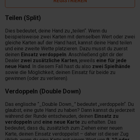
REGISTRIEREN
Teilen (Split)
Dies bedeutet, deine Hand zu „teilen“. Wenn du
beispielsweise zwei Karten mit demselben Wert oder zwei
gleiche Karten auf der Hand hast, kannst deine Hand teilen
und eine zweite Wette platzieren. Dazu musst du zuerst
deinen
Einsatz verdoppeln
. Anschließend gibt dir der
Dealer
zwei zusätzliche Karten
, jeweils
eine für jede
neue Hand
. In diesem Fall hast du also
zwei Spielhände
sowie die Möglichkeit, deinen Einsatz für beide zu
gewinnen (oder zu verlieren).
Verdoppeln (Double Down)
Das englische “_Double Down_” bedeutet „verdoppeln“. Du
glaubst, eine gute Hand zu haben? Dann kannst du jederzeit
während der Runde entscheuden, deinen
Einsatz zu
verdoppeln
und
eine neue Karte
zu erhalten. Das
bedeutet, dass du, zusätzlich zum Ziehen einer neuen
Karte, deinen Einsatz verdoppelst – daher ist dieser Zug
üblich, wenn du eine Karte mit einem Wert von
9, 10 oder