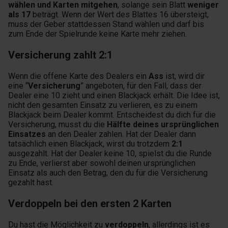
wählen und Karten mitgehen
, solange sein Blatt
weniger
als 17
beträgt. Wenn der Wert des Blattes 16 übersteigt,
muss der Geber stattdessen Stand wählen und darf bis
zum Ende der Spielrunde keine Karte mehr ziehen.
Versicherung zahlt 2:1
Wenn die offene Karte des Dealers ein
Ass
ist, wird dir
eine “
Versicherung
” angeboten, für den Fall, dass der
Dealer eine 10 zieht und einen Blackjack erhält. Die Idee ist,
nicht den gesamten Einsatz zu verlieren, es zu einem
Blackjack beim Dealer kommt. Entscheidest du dich für die
Versicherung, musst du die
Hälfte deines ursprünglichen
Einsatzes
an den Dealer zahlen. Hat der Dealer dann
tatsächlich einen Blackjack, wirst du trotzdem
2:1
ausgezahlt. Hat der Dealer keine 10, spielst du die Runde
zu Ende, verlierst aber sowohl deinen ursprünglichen
Einsatz als auch den Betrag, den du für die Versicherung
gezahlt hast.
Verdoppeln bei den ersten 2 Karten
Du hast die Möglichkeit zu
verdoppeln
, allerdings ist es