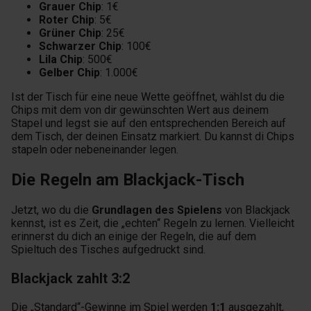
Grauer Chip
: 1€
Roter Chip
: 5€
Grüner Chip
: 25€
Schwarzer Chip
: 100€
Lila Chip
: 500€
Gelber Chip
: 1.000€
Ist der Tisch für eine neue Wette geöffnet, wählst du die
Chips mit dem von dir gewünschten Wert aus deinem
Stapel und legst sie auf den entsprechenden Bereich auf
dem Tisch, der deinen Einsatz markiert. Du kannst di Chips
stapeln oder nebeneinander legen.
Die Regeln am Blackjack-Tisch
Jetzt, wo du die
Grundlagen des Spielens
von Blackjack
kennst, ist es Zeit, die „echten“ Regeln zu lernen. Vielleicht
erinnerst du dich an einige der Regeln, die auf dem
Spieltuch des Tisches aufgedruckt sind.
Blackjack zahlt 3:2
Die „Standard“-Gewinne im Spiel werden
1:1
ausgezahlt,