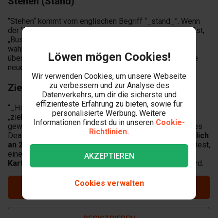
Stehen (Stand)
“Stehen“ kommt vom englischen Begriff “_stand_”. Wenn
der Wert deiner Hand
sehr hoch
ist oder du Gefahr läufst,
„Bust“ zu gehen, also
über 21 zu kommen
, solltest du
wahrscheinlich diese Option wählen. Wenn du „stehst“,
Löwen mögen Cookies!
überspringt der Dealer deinen Zug, und du erhältst keine
neue Karte.
Wir verwenden Cookies, um unsere Webseite
zu verbessern und zur Analyse des
Ziehen (Hit)
Datenverkehrs, um dir die sicherste und
effizienteste Erfahrung zu bieten, sowie für
“_Hit_” (engl.) bedeutet beim Blackjack, eine Karte zu
personalisierte Werbung. Weitere
„ziehen“. Wie bereits erwähnt, kannst du im Blackjack
Informationen findest du in unseren
Cookie-
gewinnen, wenn der Wert deiner Hand besser als der des
Richtlinien.
Dealers ist. Deshalb ist dein Ziel, dich
so nah wie möglich
an 21 Punkte
heranzukommen. Wenn du dich entscheidest,
eine Karte zu ziehen, wird dir der Dealer
eine weitere
AKZEPTIEREN
Karte
geben, die zum Wert deiner Hand hinzugefügt wird.
Cookies verwalten
ONLINE SPIELOTHEK