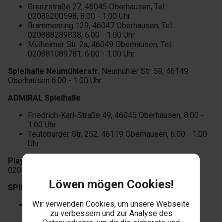
Grenzstraße 27, 46045 Oberhausen, Tel.:
02086200598, 8.00 - 1.00 Uhr
Brammenring 129, 46047 Oberhausen, Tel.:
020888289838, 6.00 - 1.00 Uhr
Mülheimer Str. 2a, 46049 Oberhausen, Tel.:
020881089781, 6.00 - 1.00 Uhr
Spielhalle Neumühlerstr.
Neumühler Str. 59, 46149
Oberhausen 6.00 - 1.00 Uhr
ADMIRAL Spielhalle
Friedrich-Karl-Straße 49, 46045 Oberhausen, 8.00 -
1.00 Uhr
Teutoburger Str. 252, 46119 Oberhausen, 6.00 - 1.00
Uhr
Playland
Steinbrinkstraße 220, 46145 Oberhausen Tel.:
0208664638 8.00 - 1.00 Uhr
Löwen mögen Cookies!
SPIELSTUBEN
Wir verwenden Cookies, um unsere Webseite
Virchowstraße 2-4, 46047 Oberhausen, Tel.:
zu verbessern und zur Analyse des
02088824019, 7.00 - 1.00 Uhr