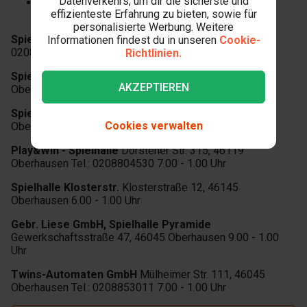
Datenverkehrs, um dir die sicherste und
Helmholtzstraße 173, 46045 Oberhausen, Tel.:
effizienteste Erfahrung zu bieten, sowie für
02086202494, 6.00 - 1.00 Uhr
personalisierte Werbung. Weitere
Spielhalle
Lothringer Str. 140, 46045 Oberhausen Tel.:
Informationen findest du in unseren
Cookie-
0208852647 8.00 - 1.00 Uhr
Richtlinien.
Spielhalle Beach Play
Marktstraße 175, 46045
AKZEPTIEREN
Oberhausen Tel.: 020894186196 8.00 - 1.00 Uhr
Spielhalle Spielzeit GmbH
Dorstener Str. 328, 46119
Cookies verwalten
Oberhausen Tel.: 020862903743 7.00 - 1.00 Uhr
Play&Win - Spielhalle
Dorstener Str. 315, 46119
Oberhausen Tel.: 0208804530 7.00 - 1.00 Uhr
Spielhalle Klosterstr.
Klosterstraße 12, 46145
Oberhausen 6.00 - 1.00 Uhr
Gebr. Liese GmbH, Spielhalle Pyramide
Gewerkschaftsstraße 47, 46045 Oberhausen 9.00 - 1.00
Uhr
Twins-Automaten GmbH
Mülheimer Str. 111, 46045
Oberhausen Tel.: 0208853011 7.00 - 1.00 Uhr