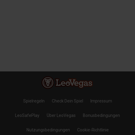
Spielregeln
Check Dein Spiel
Impressum
LeoSafePlay
Über LeoVegas
Bonusbedingungen
Nutzungsbedingungen
Cookie-Richtlinie