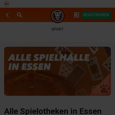
REGISTRIEREN
SPIELAUTOMATEN
SPORTWETTEN
SPORT
Alle Spielotheken in Essen