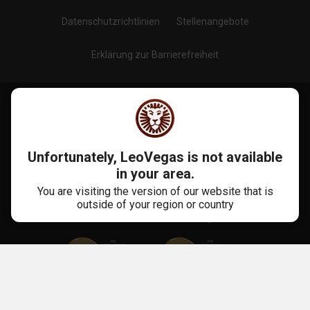
Datenschutzrichtlinien
Stellenangebote
Erklärung zur Barrierefreiheit
Blog
Folge uns auf
:
Unfortunately, LeoVegas is not available
in your area.
You are visiting the version of our website that is
outside of your region or country
Mehr Als 10 Jahre Erfahrung