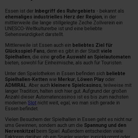
Essen ist der
Inbegriff des Ruhrgebiets
- bekannt als
ehemaliges industrielles Herz der Region
, in der
mittlerweile die lange stillgelegte Zeche Zollverein ein
UNESCO-Weltkulturerbe ist und eine beliebte
Sehenswürdigkeit darstellt.
Mittlerweile ist Essen auch ein
beliebtes Ziel für
Glücksspiel-Fans
, denn es gibt in der Stadt
viele
Spielhallen
, die eine
große Auswahl an Spielautomaten
bieten, sowohl für Einheimische, als auch für Touristen.
Unter den Spielotheken in Essen befinden sich
beliebte
Spielhallen-Ketten
wie
Merkur
,
Löwen Play
oder
ADMIRAL
. Aber auch
kleinere Spielcasinos
, teilweise mit
langer Tradition, halten sich hier gut. Aufgrund der großen
Anzahl dieser Automatencasinos ist es bis zum nächsten
modernen
Slot
nicht weit, egal, wo man sich gerade in
Essen befindet.
Vielen Besuchern der Spielhallen in Essen geht es nicht nur
ums Gewinnen, sondern auch um die
Spannung und den
Nervenkitzel
beim Spiel. Außerdem entscheiden viele
Faktoren darüber, ob ein Spieler wieder zurückkommt oder