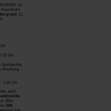
 ADMIRAL ist
 freundliche
dergrund
. Zu
ch
 Uhr
0.00 Uhr
Spielgeräte,
te Mischung
- 3.00 Uhr
hlen, auch
raditionelle
er. Aber
über
200
 genauso wie