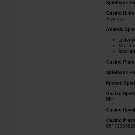
Spielbank H
Casino Hild
Hannover
Atlantis Spi
Lister 
Mariens
Raschpl.
Casino Plan
Spielbank H
Kronen Spie
Gastro Spie
Uhr
Casino Roya
Casino Play
05112355829 