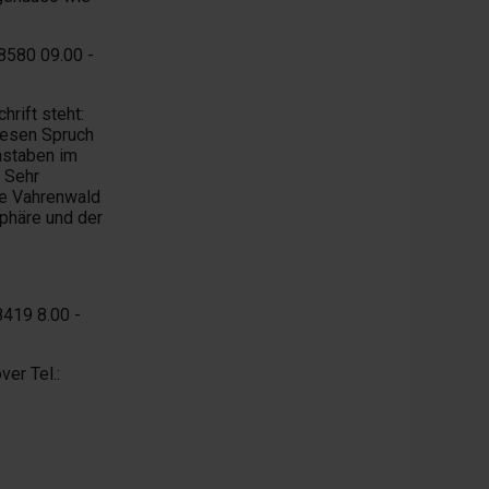
8580 09.00 -
rift steht:
iesen Spruch
chstaben im
. Sehr
le Vahrenwald
sphäre und der
419 8.00 -
er Tel.: