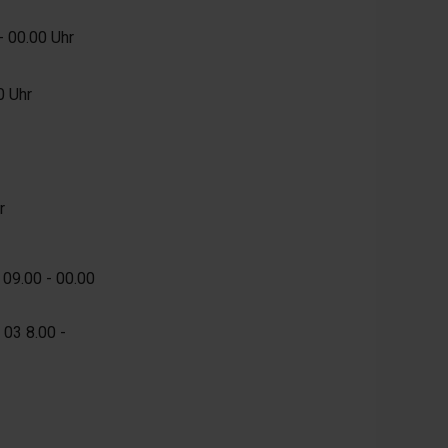
- 00.00 Uhr
0 Uhr
r
09.00 - 00.00
 03 8.00 -