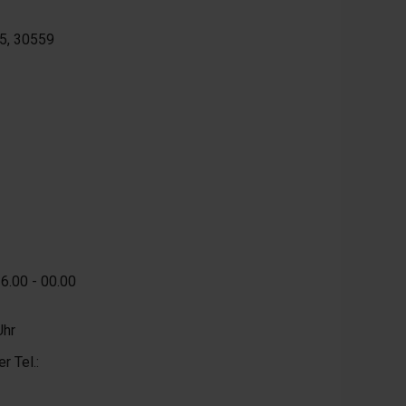
5, 30559
6.00 - 00.00
Uhr
 Tel.: