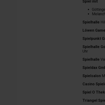
Spiel mit
Götting
Melanch
Spielhalle
Hil
Löwen Gam
Spielpunkt
Spielhalle G
Uhr
Spielhalle
Va
Spieldax Gm
Spielsalon
Ma
Casino Spiel
Spiel O Thek
Triangel Spi