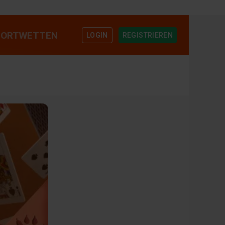
PORTWETTEN
REGISTRIEREN
LOGIN