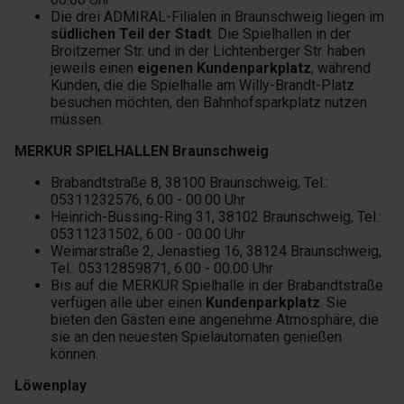
Die drei ADMIRAL-Filialen in Braunschweig liegen im
südlichen Teil der Stadt
. Die Spielhallen in der
Broitzemer Str. und in der Lichtenberger Str. haben
jeweils einen
eigenen Kundenparkplatz
, während
Kunden, die die Spielhalle am Willy-Brandt-Platz
besuchen möchten, den Bahnhofsparkplatz nutzen
müssen.
MERKUR SPIELHALLEN Braunschweig
Brabandtstraße 8, 38100 Braunschweig, Tel.:
05311232576, 6.00 - 00.00 Uhr
Heinrich-Büssing-Ring 31, 38102 Braunschweig, Tel.:
05311231502, 6.00 - 00.00 Uhr
Weimarstraße 2, Jenastieg 16, 38124 Braunschweig,
Tel.: 05312859871, 6.00 - 00.00 Uhr
Bis auf die MERKUR Spielhalle in der Brabandtstraße
verfügen alle über einen
Kundenparkplatz
. Sie
bieten den Gästen eine angenehme Atmosphäre, die
sie an den neuesten Spielautomaten genießen
können.
Löwenplay