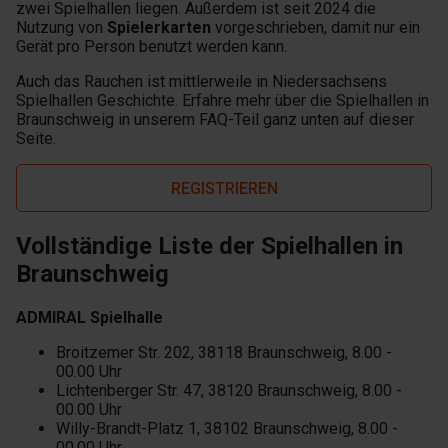
zwei Spielhallen liegen. Außerdem ist seit 2024 die
Nutzung von
Spielerkarten
vorgeschrieben, damit nur ein
Gerät pro Person benutzt werden kann.
Auch das Rauchen ist mittlerweile in Niedersachsens
Spielhallen Geschichte. Erfahre mehr über die Spielhallen in
Braunschweig in unserem FAQ-Teil ganz unten auf dieser
Seite.
REGISTRIEREN
Vollständige Liste der Spielhallen in
Braunschweig
ADMIRAL Spielhalle
Broitzemer Str. 202, 38118 Braunschweig, 8.00 -
00.00 Uhr
Lichtenberger Str. 47, 38120 Braunschweig, 8.00 -
00.00 Uhr
Willy-Brandt-Platz 1, 38102 Braunschweig, 8.00 -
00.00 Uhr