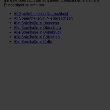
um eine Übersicht der einzelnen Spielbanken in deinem
Bundesland zu erhalten.
All Spielotheken in Deutschland
All Spielotheken in Niedersachsen
Alle Spielhalle in Hannover
Alle Spielhalle in Oldenburg
Alle Spielhalle in Osnabrück
Alle Spielhalle in Göttingen
Alle Spielhalle in Celle