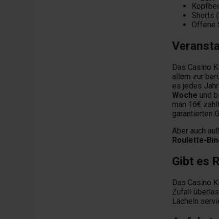
Kopfbed
Shorts (
Offene S
Veransta
Das Casino Ki
allem zur be
es jedes Jahr
Woche
und bi
man 16€ zahlt
garantierten 
Aber auch auß
Roulette-Bi
Gibt es 
Das Casino Ki
Zufall überla
Lächeln servi