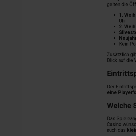
gelten die Öf
1. Wei
Uhr
2. Wei
Silvest
Neujah
Kein P
Zusätzlich gi
Blick auf die
Eintritts
Der Eintrittsp
eine Player’
Welche S
Das Spieleang
Casino wünsc
auch das
klei