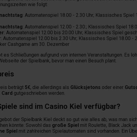
fnungszeiten wie folgt:
hnachtstag
: Automatenspiel 18.00 - 2.30 Uhr; Klassisches Spiel 
hnachtstag
: Automatenspiel 12.00 - 2.30:; Klassisches Spiel 18.0
er
: Automatenspiel 12.00 bis 20.00 Uhr; Klassisches Spiel gesc
r
: Automatenspiel 12.00 bis 2.30 Uhr; Klassisches Spiel 18.00 - 
oker Cashgame am 30. Dezember
bt es Schließungen aufgrund von internen Veranstaltungen. Es loh
 Webseite der Spielbank, bevor man einen Besuch plant.
preis
reis beträgt
5€
, die allerdings als
Glücksjetons
oder einer
Gutsc
s Card
gutgeschrieben werden.
piele sind im Casino Kiel verfügbar?
ebot der Spielbank Kiel deckt so gut wie alles ab, was man sic
hen könnte: Sowohl das
große Spiel
mit Roulette, Black Jack u
ne Spiel
mit zahlreichen Spielautomaten sind vorhanden. Ein Übe