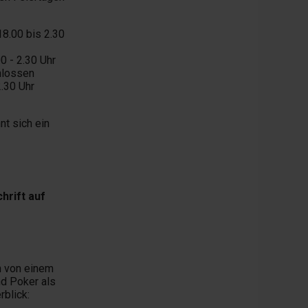
18.00 bis 2.30
0 - 2.30 Uhr
hlossen
2.30 Uhr
nt sich ein
hrift auf
h von einem
nd Poker als
rblick: