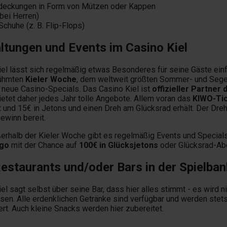
eckungen in Form von Mützen oder Kappen
bei Herren)
chuhe (z. B. Flip-Flops)
ltungen und Events im Casino Kiel
el lässt sich regelmäßig etwas Besonderes für seine Gäste einf
rühmten
Kieler Woche
, dem weltweit größten Sommer- und Segelf
 neue Casino-Specials. Das Casino Kiel ist
offizieller Partner 
etet daher jedes Jahr tolle Angebote. Allem voran das
KIWO-Ti
 und 15€ in Jetons und einen Dreh am Glücksrad erhält. Der Dreh
Gewinn bereit.
erhalb der Kieler Woche gibt es regelmäßig Events und Specials,
ngo
mit der Chance auf
100€ in Glücksjetons
oder Glücksrad-Ab
Restaurants und/oder Bars in der Spielban
el sagt selbst über seine Bar, dass hier alles stimmt - es wird 
ssen. Alle erdenklichen Getränke sind verfügbar und werden stet
ert. Auch kleine Snacks werden hier zubereitet.