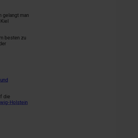
en gelangt man
Kiel
am besten zu
der
 und
f die
swig-Holstein