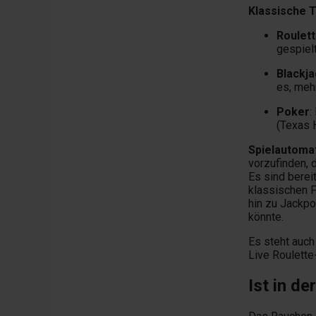
Klassische T
Roulet
gespielt
Blackja
es, meh
Poker
:
(Texas 
Spielautoma
vorzufinden, d
Es sind berei
klassischen F
hin zu Jackpo
könnte.
Es steht auch
Live Roulette
Ist in de