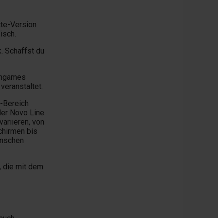
tte-Version
isch.
. Schaffst du
shgames
veranstaltet.
-Bereich
er Novo Line.
variieren, von
chirmen bis
ünschen
, die mit dem