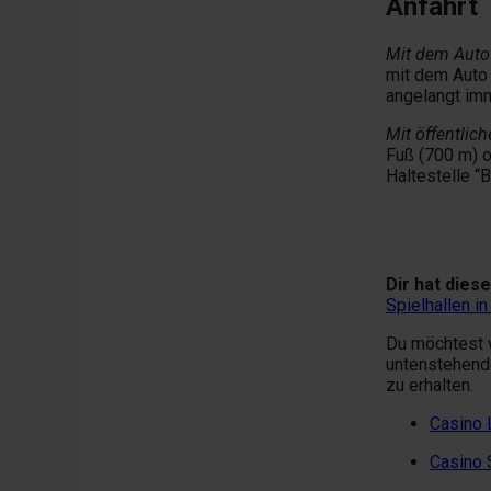
Anfahrt
Mit dem Auto
mit dem Auto 
angelangt im
Mit öffentlic
Fuß (700 m) o
Haltestelle “
Dir hat diese
Spielhallen i
Du möchtest 
untenstehende
zu erhalten.
Casino 
Casino 