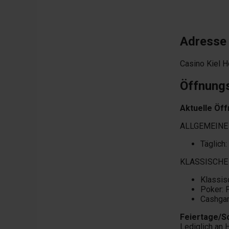
Adresse
Casino Kiel H
Öffnungs
Aktuelle Öff
ALLGEMEINE
Täglich:
KLASSISCHE 
Klassisc
Poker: F
Cashgam
Feiertage/S
Lediglich an 