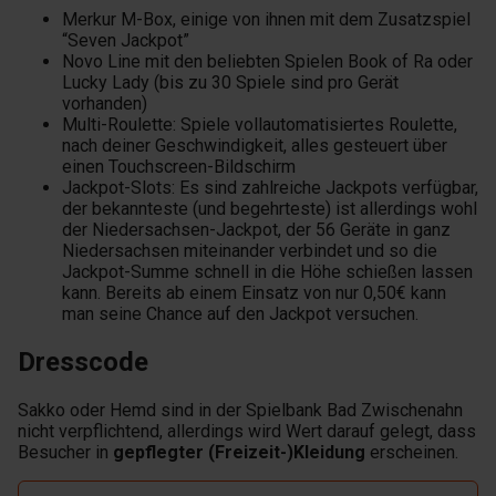
Merkur M-Box, einige von ihnen mit dem Zusatzspiel
“Seven Jackpot”
Novo Line mit den beliebten Spielen Book of Ra oder
Lucky Lady (bis zu 30 Spiele sind pro Gerät
vorhanden)
Multi-Roulette: Spiele vollautomatisiertes Roulette,
nach deiner Geschwindigkeit, alles gesteuert über
einen Touchscreen-Bildschirm
Jackpot-Slots: Es sind zahlreiche Jackpots verfügbar,
der bekannteste (und begehrteste) ist allerdings wohl
der Niedersachsen-Jackpot, der 56 Geräte in ganz
Niedersachsen miteinander verbindet und so die
Jackpot-Summe schnell in die Höhe schießen lassen
kann. Bereits ab einem Einsatz von nur 0,50€ kann
man seine Chance auf den Jackpot versuchen.
Dresscode
Sakko oder Hemd sind in der Spielbank Bad Zwischenahn
nicht verpflichtend, allerdings wird Wert darauf gelegt, dass
Besucher in
gepflegter (Freizeit-)Kleidung
erscheinen.