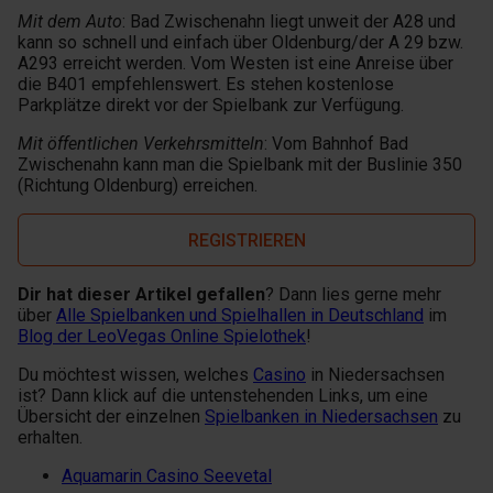
Mit dem Auto
: Bad Zwischenahn liegt unweit der A28 und
kann so schnell und einfach über Oldenburg/der A 29 bzw.
A293 erreicht werden. Vom Westen ist eine Anreise über
die B401 empfehlenswert. Es stehen kostenlose
Parkplätze direkt vor der Spielbank zur Verfügung.
Mit öffentlichen Verkehrsmitteln
: Vom Bahnhof Bad
Zwischenahn kann man die Spielbank mit der Buslinie 350
(Richtung Oldenburg) erreichen.
REGISTRIEREN
Dir hat dieser Artikel gefallen
? Dann lies gerne mehr
über
Alle Spielbanken und Spielhallen in Deutschland
im
Blog der LeoVegas Online Spielothek
!
Du möchtest wissen, welches
Casino
in Niedersachsen
ist? Dann klick auf die untenstehenden Links, um eine
Übersicht der einzelnen
Spielbanken in Niedersachsen
zu
erhalten.
Aquamarin Casino Seevetal