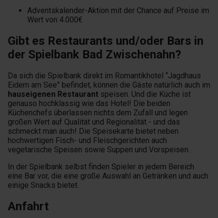
Adventskalender-Aktion mit der Chance auf Preise im
Wert von 4.000€
Gibt es Restaurants und/oder Bars in
der Spielbank Bad Zwischenahn?
Da sich die Spielbank direkt im Romantikhotel “Jagdhaus
Eidem am See” befindet, können die Gäste natürlich auch im
hauseigenen Restaurant
speisen. Und die Küche ist
genauso hochklassig wie das Hotel! Die beiden
Küchenchefs überlassen nichts dem Zufall und legen
großen Wert auf Qualität und Regionalität - und das
schmeckt man auch! Die Speisekarte bietet neben
hochwertigen Fisch- und Fleischgerichten auch
vegetarische Speisen sowie Suppen und Vorspeisen.
In der Spielbank selbst finden Spieler in jedem Bereich
eine Bar vor, die eine große Auswahl an Getränken und auch
einige Snacks bietet.
Anfahrt