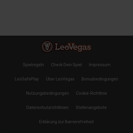
Spielregeln
Check Dein Spiel
Impressum
LeoSafePlay
Über LeoVegas
Bonusbedingungen
Nutzungsbedingungen
Cookie-Richtlinie
Datenschutzrichtlinien
Stellenangebote
Erklärung zur Barrierefreiheit