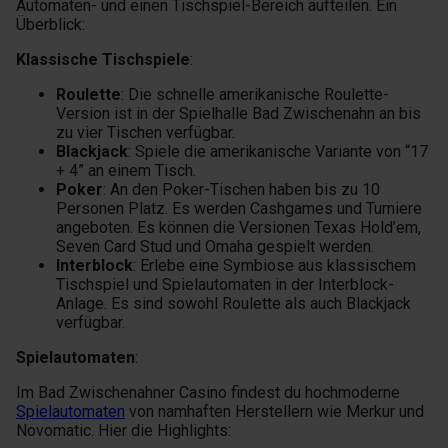
Automaten- und einen Tischspiel-Bereich aufteilen. Ein
Überblick:
Klassische Tischspiele
:
Roulette
: Die schnelle amerikanische Roulette-
Version ist in der Spielhalle Bad Zwischenahn an bis
zu vier Tischen verfügbar.
Blackjack
: Spiele die amerikanische Variante von “17
+ 4” an einem Tisch.
Poker
: An den Poker-Tischen haben bis zu 10
Personen Platz. Es werden Cashgames und Turniere
angeboten. Es können die Versionen Texas Hold’em,
Seven Card Stud und Omaha gespielt werden.
Interblock
: Erlebe eine Symbiose aus klassischem
Tischspiel und Spielautomaten in der Interblock-
Anlage. Es sind sowohl Roulette als auch Blackjack
verfügbar.
Spielautomaten
:
Im Bad Zwischenahner Casino findest du hochmoderne
Spielautomaten
von namhaften Herstellern wie Merkur und
Novomatic. Hier die Highlights: