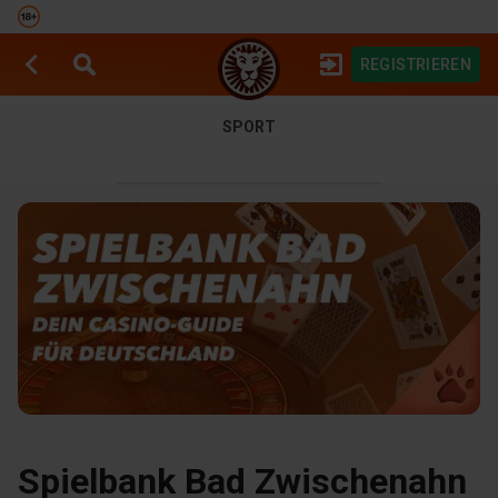
REGISTRIEREN
SPIELAUTOMATEN
SPORTWETTEN
SPORT
Spielbank Bad Zwischenahn