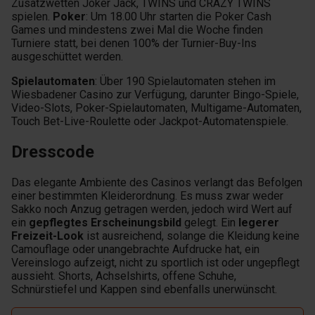
Zusatzwetten Joker Jack, TWINS und CRAZY TWINS
spielen.
Poker
: Um 18.00 Uhr starten die Poker Cash
Games und mindestens zwei Mal die Woche finden
Turniere statt, bei denen 100% der Turnier-Buy-Ins
ausgeschüttet werden.
Spielautomaten
: Über 190 Spielautomaten stehen im
Wiesbadener Casino zur Verfügung, darunter Bingo-Spiele,
Video-Slots, Poker-Spielautomaten, Multigame-Automaten,
Touch Bet-Live-Roulette oder Jackpot-Automatenspiele.
Dresscode
Das elegante Ambiente des Casinos verlangt das Befolgen
einer bestimmten Kleiderordnung. Es muss zwar weder
Sakko noch Anzug getragen werden, jedoch wird Wert auf
ein
gepflegtes Erscheinungsbild
gelegt. Ein
legerer
Freizeit-Look
ist ausreichend, solange die Kleidung keine
Camouflage oder unangebrachte Aufdrucke hat, ein
Vereinslogo aufzeigt, nicht zu sportlich ist oder ungepflegt
aussieht. Shorts, Achselshirts, offene Schuhe,
Schnürstiefel und Kappen sind ebenfalls unerwünscht.