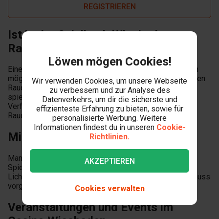
REGISTRIEREN
Ist in der Spielbank Wiesbaden
Rauchen erlaubt?
Löwen mögen Cookies!
Eine absolute Seltenheit in Deutschland, aber in Hessen
möglich: Rauchen im Casino. In einem extra eingerichteten
Wir verwenden Cookies, um unsere Webseite
Raucherbereich können Spieler Blackjack und Roulette
zu verbessern und zur Analyse des
spielen. Während Blackjack nur im Raucherbereich zur
Datenverkehrs, um dir die sicherste und
Verfügung steht, kann man Roulette sowohl in einem
effizienteste Erfahrung zu bieten, sowie für
Raucher- als auch in einem Nichtraucherbereich spielen.
personalisierte Werbung. Weitere
Informationen findest du in unseren
Cookie-
Mindesteintrittsalter
Richtlinien.
Man muss
mindestens 18 Jahre alt
sein, um die
AKZEPTIEREN
Spielhalle Wiesbaden betreten zu dürfen. Ein gültiger
Lichtbildausweis (Reisepass oder Personalausweis) muss
vorgelegt werden.
Cookies verwalten
Veranstaltungen und Events im