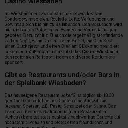
Casino Wiesbaden
Im Wiesbadener Casino ist immer etwas los: von
Sondergewinnspielen, Roulette-Lotto, Verlosungen und
Gewinnspielen bis hin zu Ballabenden. Den Besuchern wird
hier ein buntes Potpourri an Events und Veranstaltungen
geboten. Dazu zählt z. B. auch die regelmäßig stattfindende
Ladies Night, wann Damen freien Eintritt, ein Glas Sekt,
einen Glücksjeton und einen Dreh am Glücksrad spendiert
bekommen. Außerdem unterstützt das Casino Wiesbaden
den regionalen Reitsport, indem es diverse Reitturniere
sponsert.
Gibt es Restaurants und/oder Bars in
der Spielbank Wiesbaden?
Das hauseigene Restaurant
Joker’S
ist täglich ab 18.00
geöffnet und bietet seinen Gästen eine Auswahl an
leckeren Speisen, z.B. Pasta, Schnitzel oder Salate. Das
Team von Benner's Bistronomie (dem Restaurant im
Kurhaus) bereitet stets qualitativ hochwertige Gerichte auf
höchstem Niveau an und bietet einen freundlichen und
zuvorkommenden Service.