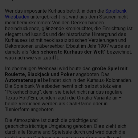
Wer das imposante Kurhaus betritt, in dem die
Spielbank
Wiesbaden
untergebracht ist, wird aus dem Staunen nicht
mehr herauskommen: Von den Decken hängen
beeindruckende, glänzende Kronleuchter, die Einrichtung ist
elegant und luxuriös und der historische Hintergrund des
Kurhauses ist mit neoklassizistischen Verzierungen und
Dekorationen unübersehbar. Erbaut im Jahr 1907 wurde es
damals als “
das schönste Kurhaus der Welt
” bezeichnet,
was nach wie vor zutrifft.
Im ehemaligen Weinsaal wird heute das
große Spiel mit
Roulette, Blackjack und Poker
angeboten. Das
Automatenspiel
befindet sich in den Kurhaus-Kolonnaden.
Die Spielbank Wiesbaden nennt sich selbst stolz eine
“Pokerhochburg”, denn sie bietet nicht nur das reguläre
Texas Hold’Em, sondern auch die Omaha-Variante an –
beide Versionen werden als Cash-Game oder in
Turnierform angeboten.
Die Atmosphäre ist durch die prächtige und
geschichtsträchtige Umgebung gehoben. Dies zieht sich
durch alle Räume und Spielsäle durch und wird durch die
erstklassige Gastronomie und das professionelle und