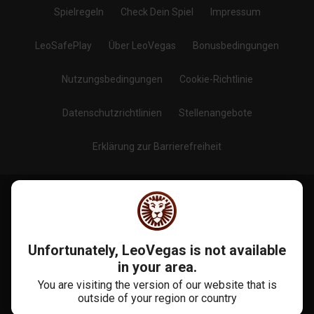
Spielregeln
Check Dein Spiel
Impressum
LeoSafePlay
Über LeoVegas
Bonusbedingungen
Nutzungsbedingungen
Cookie-Richtlinie
Datenschutzrichtlinien
Stellenangebote
Erklärung zur Barrierefreiheit
Blog
Folge uns auf
:
Unfortunately, LeoVegas is not available
in your area.
You are visiting the version of our website that is
outside of your region or country
Mehr Als 10 Jahre Erfahrung