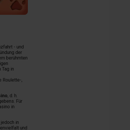
zfahrt - und
Mündung der
dem berühmten
igen
 Tag in
e Roulette-,
sino
, d. h.
gebens. Für
sino in
 jedoch in
envielfalt und