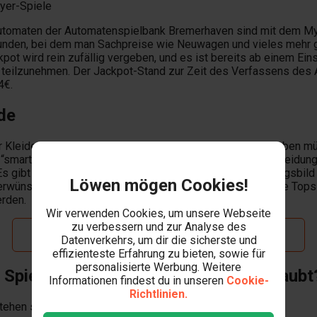
ayer-Spiele
automaten der Automatenspielbank Bremerhaven sind mit dem M
unden, bei dem man Sachpreise wie Neuwagen und vieles mehr
kpot wird rein zufällig vergeben, und es ist bereits ab einem Ein
 teilzunehmen. Der Jackpot-Stand zur Zeit des Verfassens des A
4€.
de
 Kleiderordnung der Spielbank Bremerhaven ein Label geben mü
“smart casual”, was so viel heißt wie “gepflegte Freizeitkleidung”
 Es gibt zwar keine Sakko-Pflicht, ein akkurates Erscheinungsbild
Löwen mögen Cookies!
erwünscht. Sportkleidung, Flip-Flips, Shorts oder ärmellose Tops
rden.
Wir verwenden Cookies, um unsere Webseite
zu verbessern und zur Analyse des
REGISTRIEREN
Datenverkehrs, um dir die sicherste und
effizienteste Erfahrung zu bieten, sowie für
personalisierte Werbung. Weitere
er Spielbank Bremerhaven Rauchen erlaubt
Informationen findest du in unseren
Cookie-
Richtlinien.
tehen spezielle Raucherbereiche zur Verfügung.