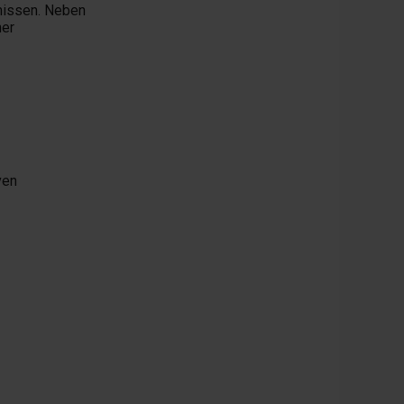
missen. Neben
her
ven