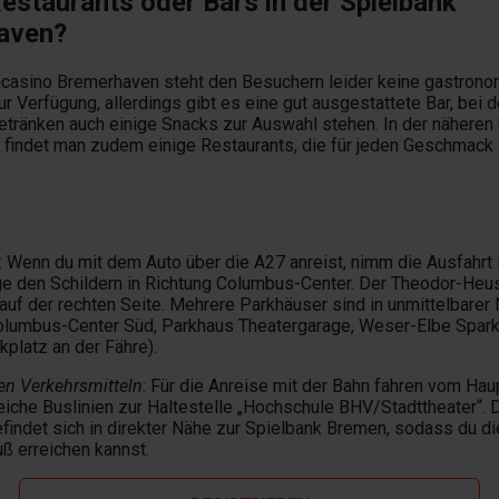
Restaurants oder Bars in der Spielbank
aven?
casino Bremerhaven steht den Besuchern leider keine gastron
r Verfügung, allerdings gibt es eine gut ausgestattete Bar, bei 
etränken auch einige Snacks zur Auswahl stehen. In der näher
 findet man zudem einige Restaurants, die für jeden Geschmack
: Wenn du mit dem Auto über die A27 anreist, nimm die Ausfahr
ge den Schildern in Richtung Columbus-Center. Der Theodor-Heu
 auf der rechten Seite. Mehrere Parkhäuser sind in unmittelbarer
olumbus-Center Süd, Parkhaus Theatergarage, Weser-Elbe Spar
kplatz an der Fähre).
hen Verkehrsmitteln
: Für die Anreise mit der Bahn fahren vom Ha
iche Buslinien zur Haltestelle „Hochschule BHV/Stadttheater“. 
efindet sich in direkter Nähe zur Spielbank Bremen, sodass du d
ß erreichen kannst.