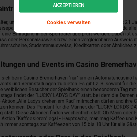
AKZEPTIEREN
intrittsalter
ter, um die Spielbank Bremerhaven betreten zu dürfen, ist 21 J
Cookies verwalten
Reisepass oder Personalausweis mit sich geführt werden, da all
f eine Eintragung in der Sperrdatei überprüft werden. Dabei ist e
ss oder Personalausweis bzw. einen vergleichbaren Ausweis mi
ührerscheine, Studentenausweise, Kreditkarten oder Ähnliches z
ltungen und Events im Casino Bremerha
sich beim Casino Bremerhaven “nur” um ein Automatencasino ha
vents und Veranstaltungen zu bieten. Es gibt z. B. sowohl für di
die weiblichen Besucher der Spielbank einen besonderen Tag mit
stags findet der “LUCKY LADYS DAY” statt, bei dem die Damen a
-Aktion „Alle Ladys drehen am Rad“ mitmachen dürfen und ihre 
tzen können. Das Pendant für die Männer, der “LUCKY LORDS DAY
g statt. Diese Aktionen finden wöchentlich statt. Ob Mann oder Fr
 Aktion “Kaffeesieren” egal - Hauptsache, man mag Kaffee und 
ch immer sonntags zur Kaffeezeit von 15 bis 18 Uhr für alle Gäst