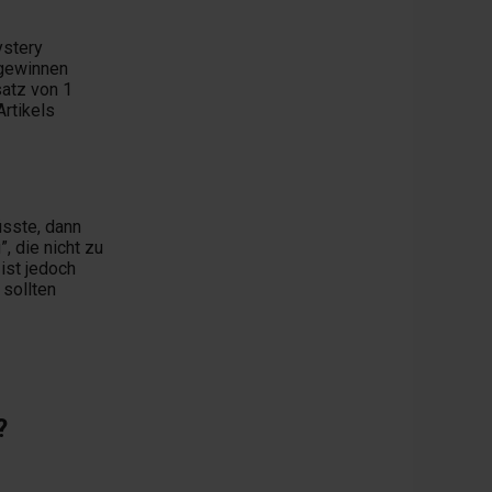
ystery
 gewinnen
satz von 1
rtikels
sste, dann
, die nicht zu
 ist jedoch
 sollten
?