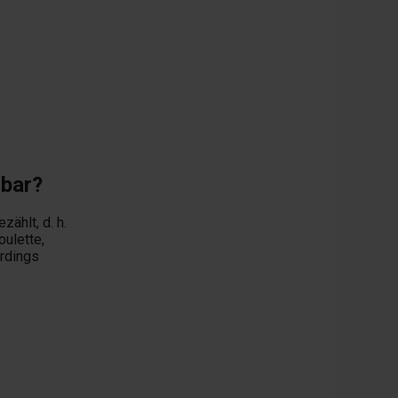
gbar?
ählt, d. h.
ulette,
erdings