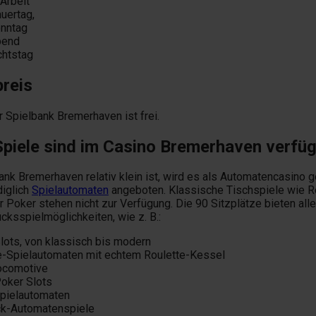
Arbeit
uertag,
nntag
bend
htstag
preis
ur Spielbank Bremerhaven ist frei.
piele sind im Casino Bremerhaven verfü
ank Bremerhaven relativ klein ist, wird es als Automatencasino gez
diglich
Spielautomaten
angeboten. Klassische Tischspiele wie Ro
r Poker stehen nicht zur Verfügung. Die 90 Sitzplätze bieten all
ücksspielmöglichkeiten, wie z. B.:
lots, von klassisch bis modern
e-Spielautomaten mit echtem Roulette-Kessel
ocomotive
oker Slots
pielautomaten
ck-Automatenspiele