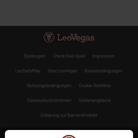
Spielregeln
Check Dein Spiel
Impressum
LeoSafePlay
Über LeoVegas
Bonusbedingungen
Nutzungsbedingungen
Cookie-Richtlinie
Datenschutzrichtlinien
Stellenangebote
Erklärung zur Barrierefreiheit
Blog
Folge uns auf
: