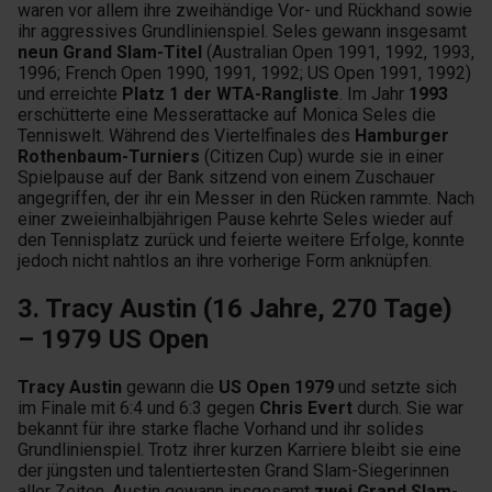
waren vor allem ihre zweihändige Vor- und Rückhand sowie
ihr aggressives Grundlinienspiel. Seles gewann insgesamt
neun Grand Slam-Titel
(Australian Open 1991, 1992, 1993,
1996; French Open 1990, 1991, 1992; US Open 1991, 1992)
und erreichte
Platz 1 der WTA-Rangliste
. Im Jahr
1993
erschütterte eine Messerattacke auf Monica Seles die
Tenniswelt. Während des Viertelfinales des
Hamburger
Rothenbaum-Turniers
(Citizen Cup) wurde sie in einer
Spielpause auf der Bank sitzend von einem Zuschauer
angegriffen, der ihr ein Messer in den Rücken rammte. Nach
einer zweieinhalbjährigen Pause kehrte Seles wieder auf
den Tennisplatz zurück und feierte weitere Erfolge, konnte
jedoch nicht nahtlos an ihre vorherige Form anknüpfen.
3. Tracy Austin (16 Jahre, 270 Tage)
– 1979 US Open
Tracy Austin
gewann die
US Open 1979
und setzte sich
im Finale mit 6:4 und 6:3 gegen
Chris Evert
durch. Sie war
bekannt für ihre starke flache Vorhand und ihr solides
Grundlinienspiel. Trotz ihrer kurzen Karriere bleibt sie eine
der jüngsten und talentiertesten Grand Slam-Siegerinnen
aller Zeiten. Austin gewann insgesamt
zwei Grand Slam-