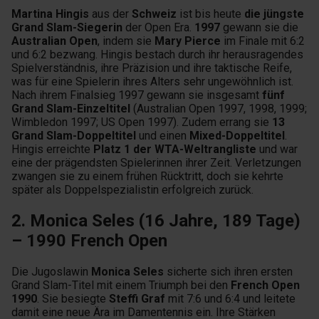
Martina Hingis
aus der
Schweiz
ist bis heute
die jüngste
Grand Slam-Siegerin
der Open Era.
1997
gewann sie die
Australian Open
, indem sie
Mary Pierce
im Finale mit 6:2
und 6:2 bezwang. Hingis bestach durch ihr herausragendes
Spielverständnis, ihre Präzision und ihre taktische Reife,
was für eine Spielerin ihres Alters sehr ungewöhnlich ist.
Nach ihrem Finalsieg 1997 gewann sie insgesamt
fünf
Grand Slam-Einzeltitel
(Australian Open 1997, 1998, 1999;
Wimbledon 1997; US Open 1997). Zudem errang sie
13
Grand Slam-Doppeltitel
und einen
Mixed-Doppeltitel
.
Hingis erreichte
Platz 1 der WTA-Weltrangliste
und war
eine der prägendsten Spielerinnen ihrer Zeit. Verletzungen
zwangen sie zu einem frühen Rücktritt, doch sie kehrte
später als Doppelspezialistin erfolgreich zurück.
2. Monica Seles (16 Jahre, 189 Tage)
– 1990 French Open
Die Jugoslawin
Monica Seles
sicherte sich ihren ersten
Grand Slam-Titel mit einem Triumph bei den
French Open
1990
. Sie besiegte
Steffi Graf
mit 7:6 und 6:4 und leitete
damit eine neue Ära im Damentennis ein. Ihre Stärken