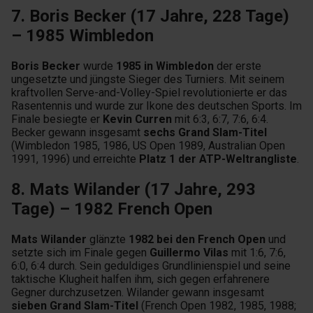
7. Boris Becker (17 Jahre, 228 Tage)
– 1985 Wimbledon
Boris Becker
wurde
1985 in Wimbledon
der erste
ungesetzte und jüngste Sieger des Turniers. Mit seinem
kraftvollen Serve-and-Volley-Spiel revolutionierte er das
Rasentennis und wurde zur Ikone des deutschen Sports. Im
Finale besiegte er
Kevin Curren
mit 6:3, 6:7, 7:6, 6:4.
Becker gewann insgesamt
sechs Grand Slam-Titel
(Wimbledon 1985, 1986, US Open 1989, Australian Open
1991, 1996) und erreichte
Platz 1 der ATP-Weltrangliste
.
8. Mats Wilander (17 Jahre, 293
Tage) – 1982 French Open
Mats Wilander
glänzte
1982 bei den French Open
und
setzte sich im Finale gegen
Guillermo Vilas
mit 1:6, 7:6,
6:0, 6:4 durch. Sein geduldiges Grundlinienspiel und seine
taktische Klugheit halfen ihm, sich gegen erfahrenere
Gegner durchzusetzen. Wilander gewann insgesamt
sieben Grand Slam-Titel
(French Open 1982, 1985, 1988;