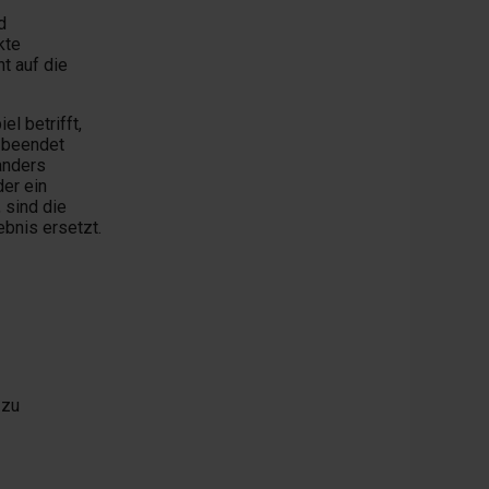
d
kte
ht auf die
l betrifft,
 beendet
anders
der ein
 sind die
ebnis ersetzt.
zu