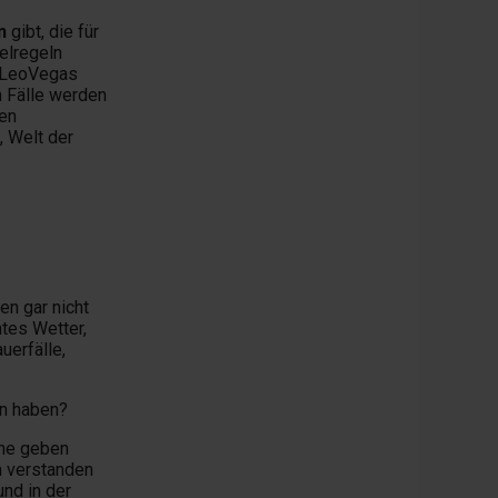
n
gibt, die für
ielregeln
n LeoVegas
n Fälle werden
nen
, Welt der
en gar nicht
tes Wetter,
uerfälle,
en haben?
che geben
n verstanden
nd in der