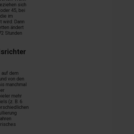
beziehen sich
(oder 45, bei
 die im
t wird: Dann
etten ändert
 72 Stunden
srichter
s auf dem
 und von den
bnis manchmal
ner
pieler mehr
ls (z. B. 6
erschiedlichen
llierung
Jahren
erisches