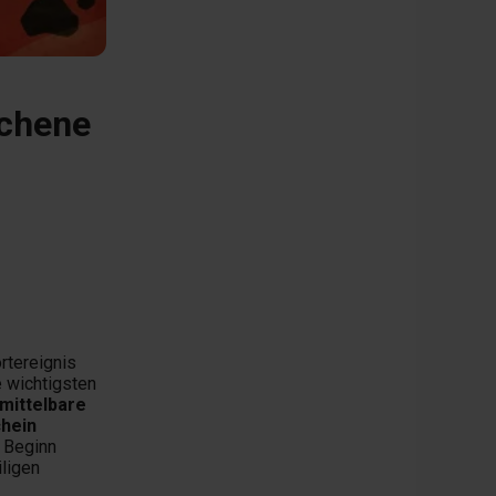
ochene
rtereignis
e wichtigsten
mittelbare
chein
m Beginn
iligen