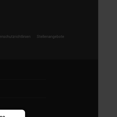
enschutzrichtlinien
Stellenangebote