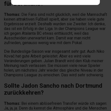
für Dortmund?
Thomas:
Die Fans sind nicht glücklich, weil die Mannschaft
keinen attraktiven Fußball spielt, aber sie haben viele gute
Ergebnisse erzielt. Deshalb wurden sie Zweiter. Ich denke,
das ist ein Erfolg in der Liga. In der Champions League war
ich gegen Atalanta BC etwas enttäuscht, weil das
Ausscheiden unerwartet kam. Damit war man nicht
zufrieden, genauso wenig wie mit dem Pokal.
Die Bundesliga-Saison war insgesamt sehr gut. Auch Niko
Kovač hat gute Arbeit geleistet. Aber es wird viele
Veränderungen geben. Julian Brandt wird den Klub meiner
Meinung nach verlassen. Sie müssen viele neue Spieler
holen, um nächstes Jahr wieder das gleiche Niveau in der
Champions League zu erreichen. Das wird sehr schwierig.
Sollte Jadon Sancho nach Dortmund
zurückkehren?
Thomas:
Bei einem ablösefreien Transfer würde ich sagen:
Ja, ja, ja. Denn du kennst die Atmosphäre und die Menschen