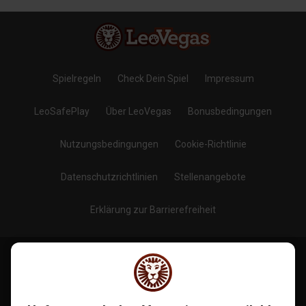
Spielregeln
Check Dein Spiel
Impressum
LeoSafePlay
Über LeoVegas
Bonusbedingungen
Nutzungsbedingungen
Cookie-Richtlinie
Datenschutzrichtlinien
Stellenangebote
Erklärung zur Barrierefreiheit
Blog
Folge uns auf
: